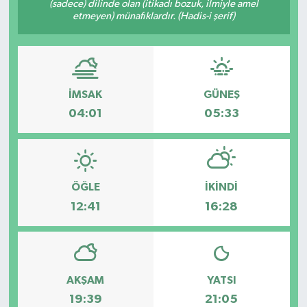
(sadece) dilinde olan (itikadı bozuk, ilmiyle amel
etmeyen) münafıklardır. (Hadis-i şerif)
HABERDE İNSAN
İlginç
KÜLTÜR SANAT
İMSAK
GÜNEŞ
04:01
05:33
MAGAZİN
Oyun
ÖĞLE
İKINDI
POLİTİKA
12:41
16:28
RESMİ İLANLAR
SAĞLIK
AKŞAM
YATSI
19:39
21:05
Spor