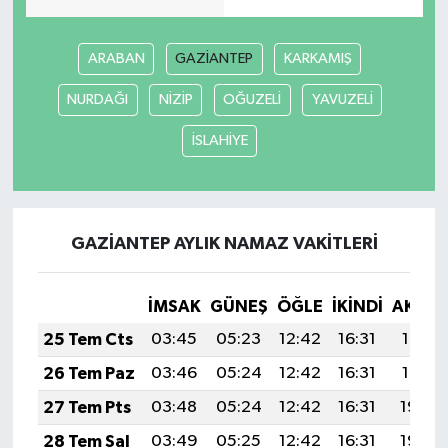
Tarihi Yapılarımız
ARABAN
GAZİANTEP
KARKAMIŞ
Teknoloji
NURDAĞI
NİZİP
OĞUZELİ
YAVUZELİ
İSLAHİYE
Türkiye
Yerel
GAZİANTEP AYLIK NAMAZ VAKITLERI
İletişim
Künye
İMSAK
GÜNEŞ
ÖĞLE
İKINDI
AKŞA
25 Tem Cts
03:45
05:23
12:42
16:31
19:51
26 Tem Paz
03:46
05:24
12:42
16:31
19:51
27 Tem Pts
03:48
05:24
12:42
16:31
19:50
28 Tem Sal
03:49
05:25
12:42
16:31
19:49