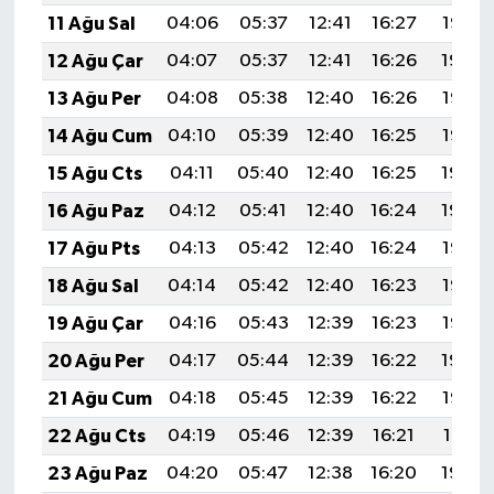
11 Ağu Sal
04:06
05:37
12:41
16:27
19:35
12 Ağu Çar
04:07
05:37
12:41
16:26
19:34
13 Ağu Per
04:08
05:38
12:40
16:26
19:33
14 Ağu Cum
04:10
05:39
12:40
16:25
19:32
15 Ağu Cts
04:11
05:40
12:40
16:25
19:30
16 Ağu Paz
04:12
05:41
12:40
16:24
19:29
17 Ağu Pts
04:13
05:42
12:40
16:24
19:28
18 Ağu Sal
04:14
05:42
12:40
16:23
19:27
19 Ağu Çar
04:16
05:43
12:39
16:23
19:25
20 Ağu Per
04:17
05:44
12:39
16:22
19:24
21 Ağu Cum
04:18
05:45
12:39
16:22
19:23
22 Ağu Cts
04:19
05:46
12:39
16:21
19:21
23 Ağu Paz
04:20
05:47
12:38
16:20
19:20