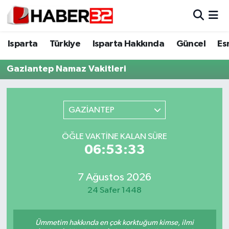
Isparta
Isparta Nöbetçi Eczaneler
Isparta
Türkiye
Isparta Hakkında
Güncel
Es
Isparta Hakkında
Isparta Hava Durumu
Gaziantep Namaz Vakitleri
Esnaf Diyor ki;
Isparta Trafik Yoğunluk Haritası
GAZİANTEP
ASAYİŞ
Süper Lig Puan Durumu ve Fikstür
ÖĞLE VAKTINE KALAN SÜRE
BİLİM VE TEKNOLOJİ
Tüm Manşetler
06:53:33
EĞİTİM
Son Dakika Haberleri
7 Ağustos 2026
24 Safer 1448
GENEL
Haber Arşivi
Güncel
Ümmetim hakkında en çok korktuğum kimse, ilmi