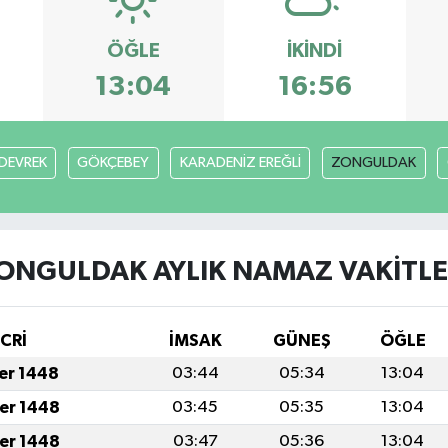
ÖĞLE
İKINDI
13:04
16:56
DEVREK
GÖKÇEBEY
KARADENİZ EREĞLİ
ZONGULDAK
ONGULDAK AYLIK NAMAZ VAKITLE
İCRİ
İMSAK
GÜNEŞ
ÖĞLE
fer 1448
03:44
05:34
13:04
fer 1448
03:45
05:35
13:04
fer 1448
03:47
05:36
13:04