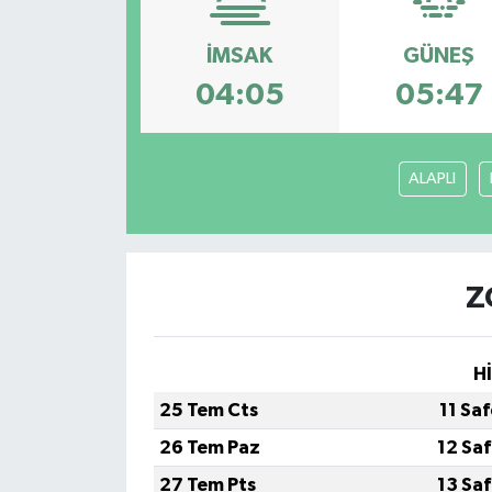
HABERDE İNSAN
İMSAK
GÜNEŞ
04:05
05:47
İlginç
KÜLTÜR SANAT
ALAPLI
MAGAZİN
Oyun
Z
POLİTİKA
H
RESMİ İLANLAR
25 Tem Cts
11 Sa
SAĞLIK
26 Tem Paz
12 Sa
27 Tem Pts
13 Sa
Spor