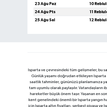
23 Ağu Paz
10 Rebiu
24 Ağu Pts
11 Rebiu
25 Ağu Sal
12 Rebiu
Isparta ve çevresindeki tüm gelişmeler, bu sa
Günlük yaşamı doğrudan etkileyen Isparta ha
saatlik tahminler, gününüzü planlamanıza yar
tam uyumlu olarak paylaşılır. Vatandaşların i
hareketler büyük önem taşır. Yaşanan en son I
kent genelindeki önemli bir Isparta yangın h
için Isparta altın fiyatları, serbest piyasa ve