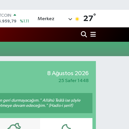
°
ITCOIN
27
Merkez
4.959,79
%1.11
OLAR
7,7436
%0.18
URO
5,2510
%0.32
TERLİN
4,4811
%0.38
RAM ALTIN
660.55
%0.03
8 Ağustos 2026
İST100
3.779
%-14
25 Safer 1448
an geri durmayacağım." Allâhü Teâlâ ise şöyle
fetmeye devam edeceğim." (Hadis-i şerif)