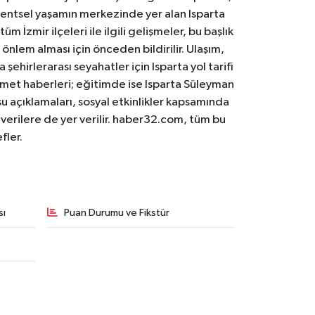
. Kentsel yaşamın merkezinde yer alan Isparta
m İzmir ilçeleri ile ilgili gelişmeler, bu başlık
 önlem alması için önceden bildirilir. Ulaşım,
 şehirlerarası seyahatler için Isparta yol tarifi
 hizmet haberleri; eğitimde ise Isparta Süleyman
osu açıklamaları, sosyal etkinlikler kapsamında
n verilere de yer verilir. haber32.com, tüm bu
fler.
sı
Puan Durumu ve Fikstür