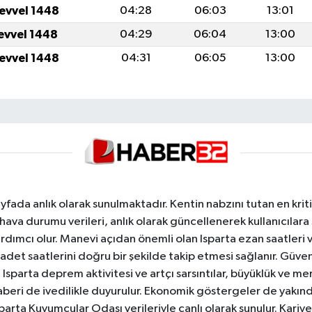
levvel 1448
04:28
06:03
13:01
levvel 1448
04:29
06:04
13:00
levvel 1448
04:31
06:05
13:00
yfada anlık olarak sunulmaktadır. Kentin nabzını tutan en kriti
va durumu verileri, anlık olarak güncellenerek kullanıcılara
dımcı olur. Manevi açıdan önemli olan Isparta ezan saatleri ve
badet saatlerini doğru bir şekilde takip etmesi sağlanır. Güven
sparta deprem aktivitesi ve artçı sarsıntılar, büyüklük ve merk
aberi de ivedilikle duyurulur. Ekonomik göstergeler de yakınd
 Isparta Kuyumcular Odası verileriyle canlı olarak sunulur. Kariy