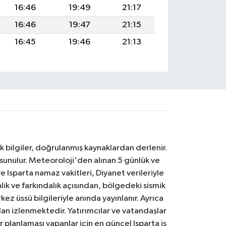
16:46
19:49
21:17
16:46
19:47
21:15
16:45
19:46
21:13
k bilgiler, doğrulanmış kaynaklardan derlenir.
 sunulur. Meteoroloji'den alınan 5 günlük ve
 Isparta namaz vakitleri, Diyanet verileriyle
lik ve farkındalık açısından, bölgedeki sismik
ez üssü bilgileriyle anında yayınlanır. Ayrıca
an izlenmektedir. Yatırımcılar ve vatandaşlar
er planlaması yapanlar için en güncel Isparta iş