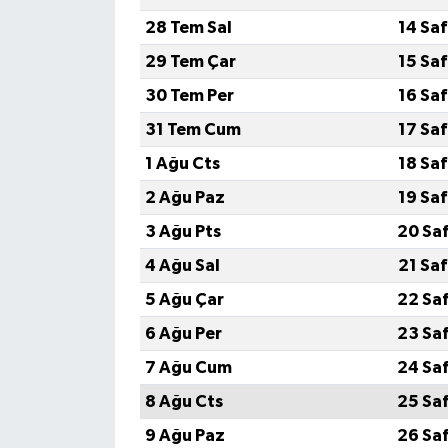
28 Tem Sal
14 Sa
Tarihi Yapılarımız
29 Tem Çar
15 Sa
30 Tem Per
16 Sa
Teknoloji
31 Tem Cum
17 Sa
Türkiye
1 Ağu Cts
18 Sa
2 Ağu Paz
19 Sa
Yerel
3 Ağu Pts
20 Sa
İletişim
4 Ağu Sal
21 Sa
5 Ağu Çar
22 Sa
Künye
6 Ağu Per
23 Sa
7 Ağu Cum
24 Sa
8 Ağu Cts
25 Sa
9 Ağu Paz
26 Sa