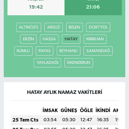
19:42
21:06
Tarihi Yapılarımız
ALTINÖZÜ
ARSUZ
BELEN
DÖRTYOL
Teknoloji
ERZİN
HASSA
HATAY
KIRIKHAN
Türkiye
KUMLU
PAYAS
REYHANLI
SAMANDAĞ
Yerel
YAYLADAĞI
İSKENDERUN
İletişim
Künye
HATAY AYLIK NAMAZ VAKITLERI
İMSAK
GÜNEŞ
ÖĞLE
İKINDI
AKŞA
25 Tem Cts
03:54
05:30
12:47
16:35
19:54