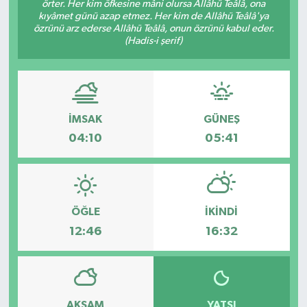
örter. Her kim öfkesine mâni olursa Allâhü Teâlâ, ona
kıyâmet günü azap etmez. Her kim de Allâhü Teâlâ'ya
HABERDE İNSAN
özrünü arz ederse Allâhü Teâlâ, onun özrünü kabul eder.
(Hadis-i şerif)
İlginç
KÜLTÜR SANAT
İMSAK
GÜNEŞ
MAGAZİN
04:10
05:41
Oyun
POLİTİKA
ÖĞLE
İKINDI
12:46
16:32
RESMİ İLANLAR
SAĞLIK
Spor
AKŞAM
YATSI