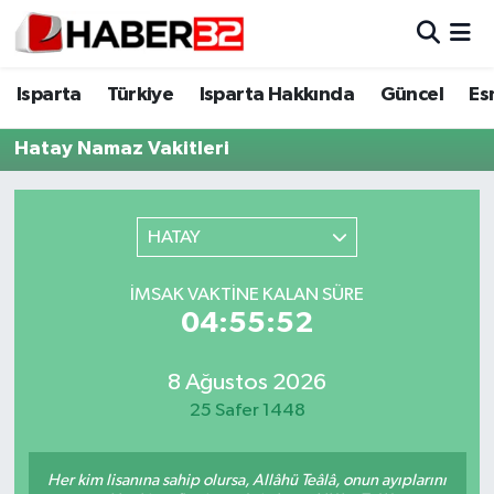
Isparta
Isparta Nöbetçi Eczaneler
Isparta
Türkiye
Isparta Hakkında
Güncel
Es
Isparta Hakkında
Isparta Hava Durumu
Hatay Namaz Vakitleri
Esnaf Diyor ki;
Isparta Trafik Yoğunluk Haritası
HATAY
ASAYİŞ
Süper Lig Puan Durumu ve Fikstür
İMSAK VAKTINE KALAN SÜRE
BİLİM VE TEKNOLOJİ
Tüm Manşetler
04:55:52
EĞİTİM
Son Dakika Haberleri
8 Ağustos 2026
25 Safer 1448
GENEL
Haber Arşivi
Güncel
Her kim lisanına sahip olursa, Allâhü Teâlâ, onun ayıplarını