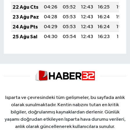
22 Ağu Cts
04:26
05:52
12:43
16:25
19:25
23 Ağu Paz
04:28
05:53
12:43
16:24
19:24
24 Ağu Pts
04:29
05:53
12:43
16:24
19:22
25 Ağu Sal
04:30
05:54
12:43
16:23
19:21
Isparta ve çevresindeki tüm gelişmeler, bu sayfada anlık
olarak sunulmaktadır. Kentin nabzını tutan en kritik
bilgiler, doğrulanmış kaynaklardan derlenir. Günlük
yaşamı doğrudan etkileyen Isparta hava durumu verileri,
anlık olarak güncellenerek kullanıcılara sunulur.