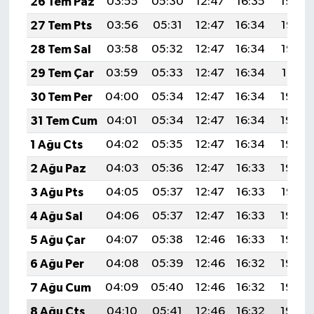
26 Tem Paz
03:55
05:30
12:47
16:35
19:54
27 Tem Pts
03:56
05:31
12:47
16:34
19:53
28 Tem Sal
03:58
05:32
12:47
16:34
19:52
29 Tem Çar
03:59
05:33
12:47
16:34
19:51
30 Tem Per
04:00
05:34
12:47
16:34
19:50
31 Tem Cum
04:01
05:34
12:47
16:34
19:49
1 Ağu Cts
04:02
05:35
12:47
16:34
19:49
2 Ağu Paz
04:03
05:36
12:47
16:33
19:48
3 Ağu Pts
04:05
05:37
12:47
16:33
19:47
4 Ağu Sal
04:06
05:37
12:47
16:33
19:46
5 Ağu Çar
04:07
05:38
12:46
16:33
19:45
6 Ağu Per
04:08
05:39
12:46
16:32
19:44
7 Ağu Cum
04:09
05:40
12:46
16:32
19:43
8 Ağu Cts
04:10
05:41
12:46
16:32
19:42