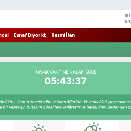
BI
64
DO
47
ncel
Esnaf Diyor ki;
Resmi İlan
EU
55
ST
64
GR
66
İMSAK VAKTINE KALAN SÜRE
Bİ
05:43:37
13
kü bu, sizden önceki sâlih zâtların âdetidir. Ve muhakkak gece namazı,
r vâsıtadır, birtakım günahlara keffârettir ve hastalıkları bedenden uzak