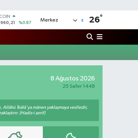
°
TCOIN
26
Merkez
.960,21
%0.87
LAR
,7436
%0.18
RO
,2510
%0.32
ERLİN
,4811
%0.38
AM ALTIN
48.99
%2.59
8 Ağustos 2026
ST100
.773
%-19
25 Safer 1448
 Allâhü Teâlâ'ya mânen yaklaşmaya vesîledir,
laştırır. (Hadis-i şerif)