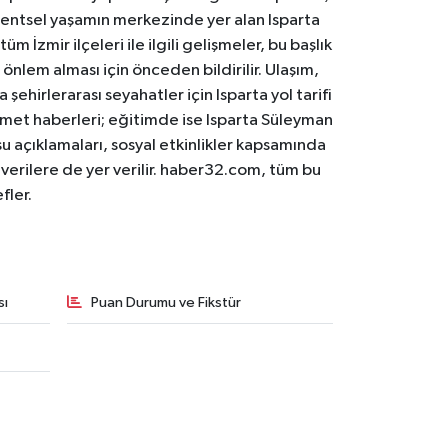
. Kentsel yaşamın merkezinde yer alan Isparta
m İzmir ilçeleri ile ilgili gelişmeler, bu başlık
 önlem alması için önceden bildirilir. Ulaşım,
 şehirlerarası seyahatler için Isparta yol tarifi
 hizmet haberleri; eğitimde ise Isparta Süleyman
osu açıklamaları, sosyal etkinlikler kapsamında
n verilere de yer verilir. haber32.com, tüm bu
fler.
sı
Puan Durumu ve Fikstür