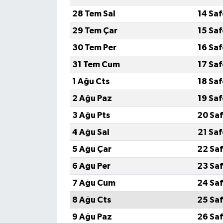
28 Tem Sal
14 Sa
Tarihi Yapılarımız
29 Tem Çar
15 Sa
30 Tem Per
16 Sa
Teknoloji
31 Tem Cum
17 Sa
Türkiye
1 Ağu Cts
18 Sa
2 Ağu Paz
19 Sa
Yerel
3 Ağu Pts
20 Saf
İletişim
4 Ağu Sal
21 Sa
5 Ağu Çar
22 Saf
Künye
6 Ağu Per
23 Saf
7 Ağu Cum
24 Saf
8 Ağu Cts
25 Saf
9 Ağu Paz
26 Saf