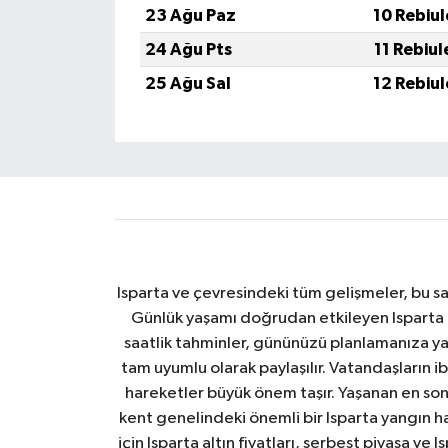
23 Ağu Paz
10 Rebiu
24 Ağu Pts
11 Rebiu
25 Ağu Sal
12 Rebiu
Isparta ve çevresindeki tüm gelişmeler, bu sa
Günlük yaşamı doğrudan etkileyen Isparta ha
saatlik tahminler, gününüzü planlamanıza yar
tam uyumlu olarak paylaşılır. Vatandaşların i
hareketler büyük önem taşır. Yaşanan en son I
kent genelindeki önemli bir Isparta yangın h
için Isparta altın fiyatları, serbest piyasa ve