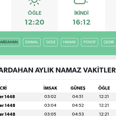
ÖĞLE
İKINDI
12:20
16:12
ARDAHAN
DAMAL
GÖLE
HANAK
POSOF
ÇILDIR
ARDAHAN AYLIK NAMAZ VAKITLER
CRİ
İMSAK
GÜNEŞ
ÖĞLE
fer 1448
03:02
04:51
12:21
fer 1448
03:04
04:52
12:21
fer 1448
03:05
04:53
12:21