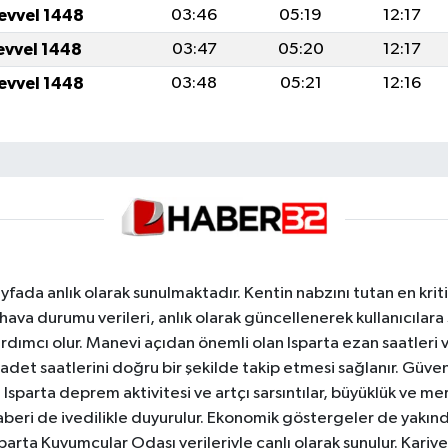
levvel 1448
03:46
05:19
12:17
levvel 1448
03:47
05:20
12:17
levvel 1448
03:48
05:21
12:16
yfada anlık olarak sunulmaktadır. Kentin nabzını tutan en kriti
va durumu verileri, anlık olarak güncellenerek kullanıcılara
dımcı olur. Manevi açıdan önemli olan Isparta ezan saatleri ve
badet saatlerini doğru bir şekilde takip etmesi sağlanır. Güven
sparta deprem aktivitesi ve artçı sarsıntılar, büyüklük ve merk
aberi de ivedilikle duyurulur. Ekonomik göstergeler de yakınd
 Isparta Kuyumcular Odası verileriyle canlı olarak sunulur. Kariy