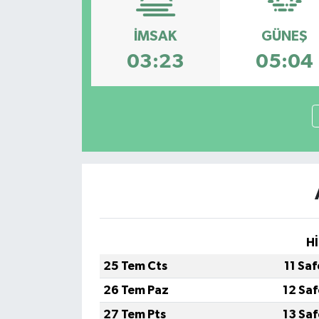
HABERDE İNSAN
İMSAK
GÜNEŞ
03:23
05:04
İlginç
KÜLTÜR SANAT
MAGAZİN
Oyun
POLİTİKA
Hİ
RESMİ İLANLAR
25 Tem Cts
11 Sa
SAĞLIK
26 Tem Paz
12 Sa
27 Tem Pts
13 Sa
Spor