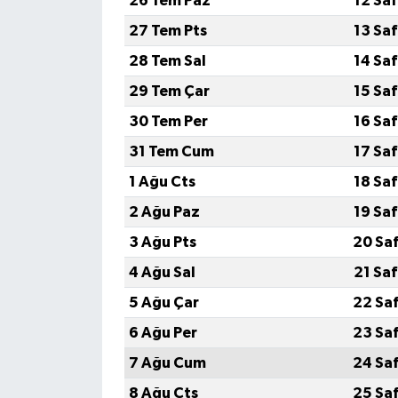
26 Tem Paz
12 Sa
27 Tem Pts
13 Sa
Tarihi Yapılarımız
28 Tem Sal
14 Sa
Teknoloji
29 Tem Çar
15 Sa
30 Tem Per
16 Sa
Türkiye
31 Tem Cum
17 Sa
Yerel
1 Ağu Cts
18 Sa
2 Ağu Paz
19 Sa
İletişim
3 Ağu Pts
20 Sa
Künye
4 Ağu Sal
21 Sa
5 Ağu Çar
22 Sa
6 Ağu Per
23 Sa
7 Ağu Cum
24 Sa
8 Ağu Cts
25 Sa