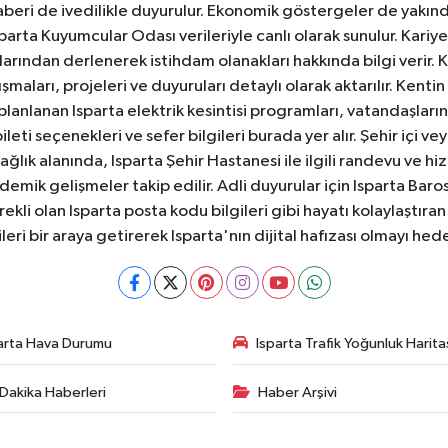
aberi de ivedilikle duyurulur. Ekonomik göstergeler de yakınd
 Isparta Kuyumcular Odası verileriyle canlı olarak sunulur. Kariy
anlarından derlenerek istihdam olanakları hakkında bilgi verir
aları, projeleri ve duyuruları detaylı olarak aktarılır. Kentin tü
 planlanan Isparta elektrik kesintisi programları, vatandaşların
ti seçenekleri ve sefer bilgileri burada yer alır. Şehir içi veya
 Sağlık alanında, Isparta Şehir Hastanesi ile ilgili randevu ve
ademik gelişmeler takip edilir. Adli duyurular için Isparta Bar
ekli olan Isparta posta kodu bilgileri gibi hayatı kolaylaştıra
ileri bir araya getirerek Isparta'nın dijital hafızası olmayı hede
arta Hava Durumu
Isparta Trafik Yoğunluk Harita
Dakika Haberleri
Haber Arşivi