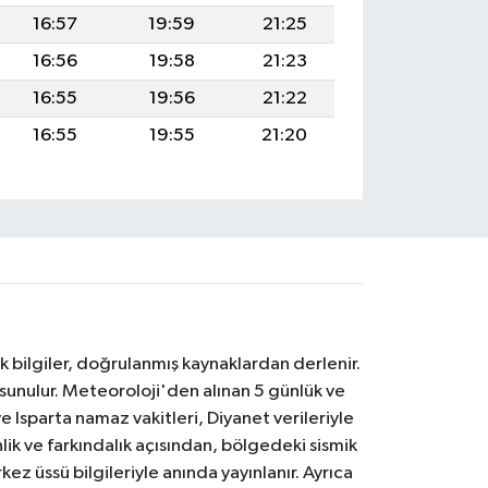
16:57
19:59
21:25
16:56
19:58
21:23
16:55
19:56
21:22
16:55
19:55
21:20
k bilgiler, doğrulanmış kaynaklardan derlenir.
 sunulur. Meteoroloji'den alınan 5 günlük ve
 Isparta namaz vakitleri, Diyanet verileriyle
lik ve farkındalık açısından, bölgedeki sismik
ez üssü bilgileriyle anında yayınlanır. Ayrıca