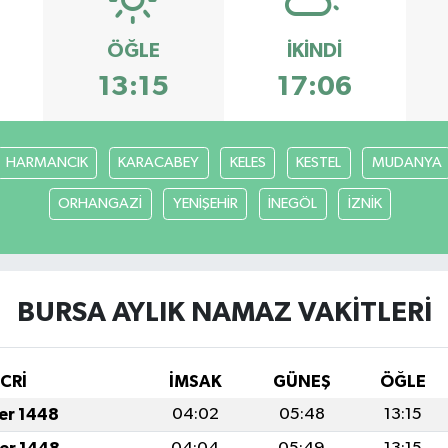
ÖĞLE
İKINDI
13:15
17:06
HARMANCIK
KARACABEY
KELES
KESTEL
MUDANYA
ORHANGAZİ
YENİŞEHİR
İNEGÖL
İZNİK
BURSA AYLIK NAMAZ VAKITLERI
İCRİ
İMSAK
GÜNEŞ
ÖĞLE
fer 1448
04:02
05:48
13:15