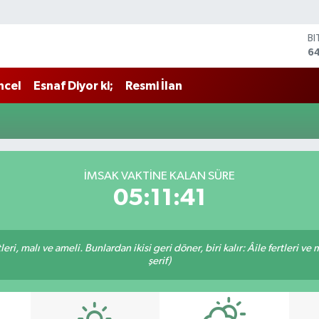
B
6
D
4
ncel
Esnaf Diyor ki;
Resmi İlan
E
5
ST
64
G
6
İMSAK VAKTINE KALAN SÜRE
Bİ
05:11:41
13
ri, malı ve ameli. Bunlardan ikisi geri döner, biri kalır: Âile fertleri ve 
şerif)