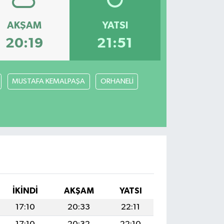
AKŞAM
YATSI
20:19
21:51
MUSTAFA KEMALPAŞA
ORHANELİ
İKINDI
AKŞAM
YATSI
17:10
20:33
22:11