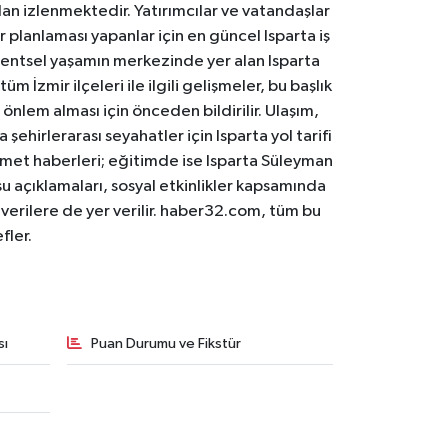
an izlenmektedir. Yatırımcılar ve vatandaşlar
er planlaması yapanlar için en güncel Isparta iş
. Kentsel yaşamın merkezinde yer alan Isparta
m İzmir ilçeleri ile ilgili gelişmeler, bu başlık
 önlem alması için önceden bildirilir. Ulaşım,
 şehirlerarası seyahatler için Isparta yol tarifi
 hizmet haberleri; eğitimde ise Isparta Süleyman
osu açıklamaları, sosyal etkinlikler kapsamında
n verilere de yer verilir. haber32.com, tüm bu
fler.
sı
Puan Durumu ve Fikstür