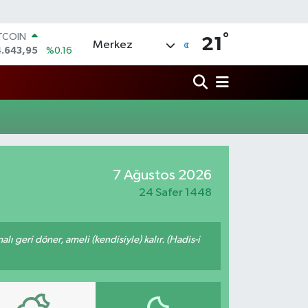
°
ITCOIN
21
Merkez
4.643,95
%0.16
OLAR
7,6704
%0
URO
5,0406
%-0.08
ERLİN
,2143
%0
RAM ALTIN
500.87
%0.12
7 Ağustos 2026
ST100
.799
%70
24 Safer 1448
malı geri döner, ameli (kendisiyle) kalır. (Hadis-i