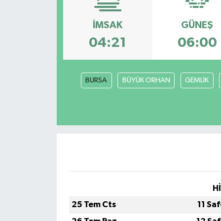
HABERDE İNSAN
İMSAK
GÜNEŞ
04:21
06:00
İlginç
KÜLTÜR SANAT
BURSA
BÜYÜK ORHAN
GEMLİK
MAGAZİN
Oyun
POLİTİKA
RESMİ İLANLAR
H
SAĞLIK
25 Tem Cts
11 Sa
Spor