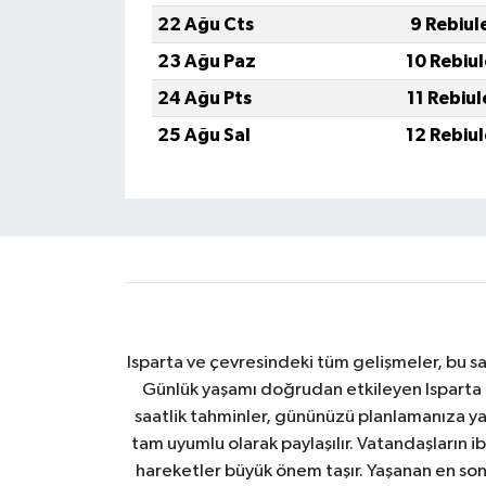
22 Ağu Cts
9 Rebiul
23 Ağu Paz
10 Rebiu
24 Ağu Pts
11 Rebiu
25 Ağu Sal
12 Rebiu
Isparta ve çevresindeki tüm gelişmeler, bu sa
Günlük yaşamı doğrudan etkileyen Isparta ha
saatlik tahminler, gününüzü planlamanıza yar
tam uyumlu olarak paylaşılır. Vatandaşların i
hareketler büyük önem taşır. Yaşanan en son I