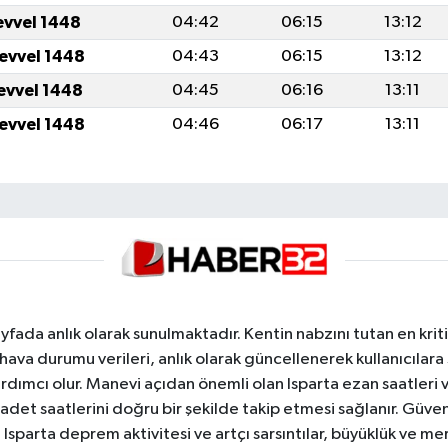
evvel 1448
04:42
06:15
13:12
levvel 1448
04:43
06:15
13:12
levvel 1448
04:45
06:16
13:11
levvel 1448
04:46
06:17
13:11
yfada anlık olarak sunulmaktadır. Kentin nabzını tutan en kriti
va durumu verileri, anlık olarak güncellenerek kullanıcılara
dımcı olur. Manevi açıdan önemli olan Isparta ezan saatleri ve
badet saatlerini doğru bir şekilde takip etmesi sağlanır. Güven
sparta deprem aktivitesi ve artçı sarsıntılar, büyüklük ve merk