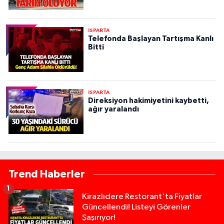
ISPARTA
Telefonda Başlayan Tartışma Kanlı
Bitti
ISPARTA
Direksiyon hakimiyetini kaybetti,
ağır yaralandı
Trend Haberler
1
Kirazlıdere Restorant'ta Fiyatlar
Güncellendi! Listeyi Görenler
Şaşırıyor!