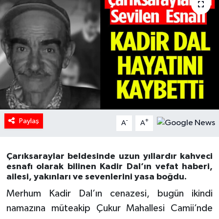
HABERDE İNSAN
İlginç
KÜLTÜR SANAT
MAGAZİN
Oyun
Paylaş
-
+
A
A
POLİTİKA
Çarıksaraylar beldesinde uzun yıllardır kahveci
esnafı olarak bilinen Kadir Dal’ın vefat haberi,
RESMİ İLANLAR
ailesi, yakınları ve sevenlerini yasa boğdu.
SAĞLIK
Merhum Kadir Dal’ın cenazesi, bugün ikindi
namazına müteakip Çukur Mahallesi Camii’nde
Spor