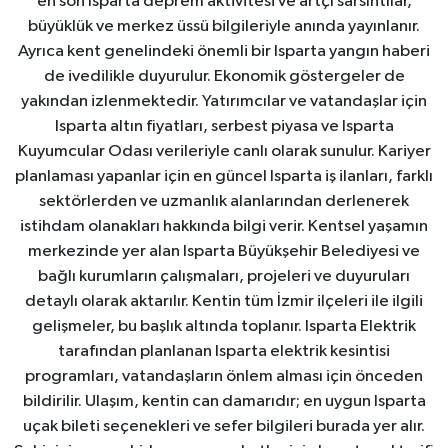
en son Isparta deprem aktivitesi ve artçı sarsıntılar,
büyüklük ve merkez üssü bilgileriyle anında yayınlanır.
Ayrıca kent genelindeki önemli bir Isparta yangın haberi
de ivedilikle duyurulur. Ekonomik göstergeler de
yakından izlenmektedir. Yatırımcılar ve vatandaşlar için
Isparta altın fiyatları, serbest piyasa ve Isparta
Kuyumcular Odası verileriyle canlı olarak sunulur. Kariyer
planlaması yapanlar için en güncel Isparta iş ilanları, farklı
sektörlerden ve uzmanlık alanlarından derlenerek
istihdam olanakları hakkında bilgi verir. Kentsel yaşamın
merkezinde yer alan Isparta Büyükşehir Belediyesi ve
bağlı kurumların çalışmaları, projeleri ve duyuruları
detaylı olarak aktarılır. Kentin tüm İzmir ilçeleri ile ilgili
gelişmeler, bu başlık altında toplanır. Isparta Elektrik
tarafından planlanan Isparta elektrik kesintisi
programları, vatandaşların önlem alması için önceden
bildirilir. Ulaşım, kentin can damarıdır; en uygun Isparta
uçak bileti seçenekleri ve sefer bilgileri burada yer alır.