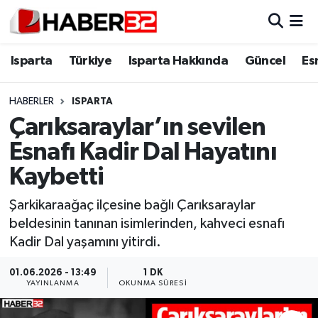
Isparta
Isparta Nöbetçi Eczaneler
Isparta
Türkiye
Isparta Hakkında
Güncel
Es
Isparta Hakkında
Isparta Hava Durumu
HABERLER
ISPARTA
Çarıksaraylar’ın sevilen
Esnaf Diyor ki;
Isparta Trafik Yoğunluk Haritası
Esnafı Kadir Dal Hayatını
ASAYİŞ
Süper Lig Puan Durumu ve Fikstür
Kaybetti
BİLİM VE TEKNOLOJİ
Tüm Manşetler
Şarkikaraağaç ilçesine bağlı Çarıksaraylar
beldesinin tanınan isimlerinden, kahveci esnafı
EĞİTİM
Son Dakika Haberleri
Kadir Dal yaşamını yitirdi.
GENEL
Haber Arşivi
01.06.2026 - 13:49
1 DK
YAYINLANMA
OKUNMA SÜRESI
Güncel