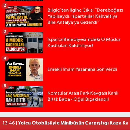
2
Bilgiç’ten İlginç Çıkış: “Dereboğazı
Yapılsaydı, Ispartalılar Kahvaltıya
Bile Antalya’ya Giderdi”
3
Isparta Belediyesi'ndeki O Müdür
Kadroları Kaldırılıyor!
4
Emekli İmam Yaşamına Son Verdi
5
Isparta’da Silah Operasyonu: 165 Tabanca Ele Ge
19:36 |
Komşular Arası Park Kavgası Kanlı
Bitti: Baba - Oğul Bıçaklandı!
Anız Yangını Kazaya Neden Oldu: 13 Araç Birbirin
17:18 |
Alevlere Teslim Olan Gecekondu Kullanılamaz H
17:08 |
Alevlere teslim olan gecekondu kullanılamaz hal
13:48 |
Yolcu Otobüsüyle Minibüsün Çarpıştığı Kaza K
13:46 |