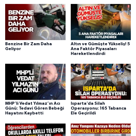
Benzine Bir Zam Daha
Altın ve Gümüşte Yükseliş! 5
Geliyor
Ana Faktör Piyasaları
Hareketlendirdi
MHP’li Vedat Yılmaz’ın Acı
Isparta’da Silah
Günü: Tedavi Gören Bebeği
Operasyonu: 165 Tabanca
Hayatını Kaybetti
Ele Geçirildi