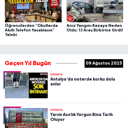
Öğrencilerden "Okullarda
Anız Yangını Kazaya Neden
Akıllı Telefon Yasaklasın"
Oldu: 13 Araç Birbirine Girdi!
Talebi
Geçen Yıl Bugün
09 Ağustos 2025
ISPARTA
Antalya'da noterde korku dolu
anlar
ISPARTA
Yarım Asırlık Yorgun Bina Tarih
Oluyor