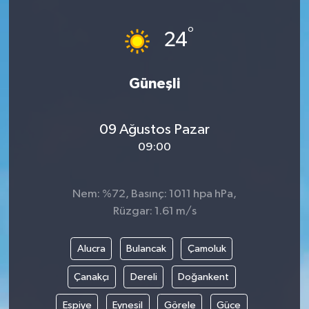
HABERDE İNSAN
°
24
İlginç
Güneşli
KÜLTÜR SANAT
09 Ağustos Pazar
MAGAZİN
09:00
Oyun
Nem: %72, Basınç: 1011 hpa hPa,
POLİTİKA
Rüzgar: 1.61 m/s
RESMİ İLANLAR
Alucra
Bulancak
Çamoluk
SAĞLIK
Çanakçı
Dereli
Doğankent
Espiye
Eynesil
Görele
Güce
Spor