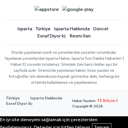
Isparta
Türkiye
Isparta Hakkında
Güncel
Esnaf Diyor ki;
Resmi İlan
Sitede yayınlanan içerik ve yorumlardan yazarları sorumludur.
Yayınlanan yorumlardan Isparta Haber, Isparta Son Dakika Haberleri |
Haber32 sorumlu tutulamaz. Sitedeki tüm harici linkler ayrı bir
sayfada açılır. Sitemizde yayınlanan haber, köşe yazıları ve
fotoğraflar izin alınmaksızın kaynak gösterilse dahi, herhangi bir
ortamda kullanılamaz ve yayınlanamaz
Türkiye
Isparta Hakkında
Haber Yazılımı:
TE Bilişim
|
Esnaf Diyor ki;
Copyright © 2026
En iyi site deneyimi sağlamak için çerezlerden
faydalanıyoruz. Detaylar için lütfen tıklayın.
Tamam