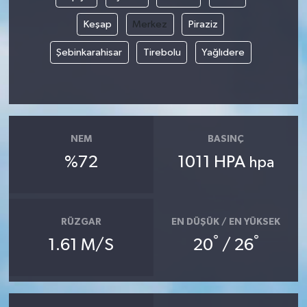
Keşap
Merkez
Piraziz
Tarihi Yapılarımız
Şebinkarahisar
Tirebolu
Yağlıdere
Teknoloji
Türkiye
Yerel
NEM
BASINÇ
%72
1011 HPA
hpa
İletişim
Künye
RÜZGAR
EN DÜŞÜK / EN YÜKSEK
°
°
1.61 M/S
20
/ 26