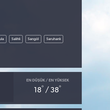
ula
Salihli
Sarıgöl
Saruhanlı
EN DÜŞÜK / EN YÜKSEK
°
°
18
/ 38