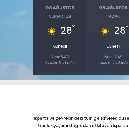
08 AĞUSTOS
09 AĞUSTOS
Tarihi Yapılarımız
CUMARTESI
PAZAR
°
°
Teknoloji
28
28
Türkiye
Güneşli
Güneşli
Yerel
Nem: %40
Nem: %49
Rüzgar: 8.31 m/s
Rüzgar: 9.89 m/s
İletişim
Künye
Isparta ve çevresindeki tüm gelişmeler, bu sa
Günlük yaşamı doğrudan etkileyen Isparta ha