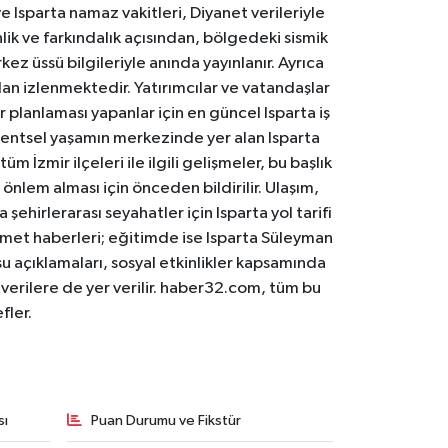
 Isparta namaz vakitleri, Diyanet verileriyle
lik ve farkındalık açısından, bölgedeki sismik
ez üssü bilgileriyle anında yayınlanır. Ayrıca
an izlenmektedir. Yatırımcılar ve vatandaşlar
er planlaması yapanlar için en güncel Isparta iş
. Kentsel yaşamın merkezinde yer alan Isparta
m İzmir ilçeleri ile ilgili gelişmeler, bu başlık
 önlem alması için önceden bildirilir. Ulaşım,
 şehirlerarası seyahatler için Isparta yol tarifi
 hizmet haberleri; eğitimde ise Isparta Süleyman
osu açıklamaları, sosyal etkinlikler kapsamında
n verilere de yer verilir. haber32.com, tüm bu
fler.
sı
Puan Durumu ve Fikstür