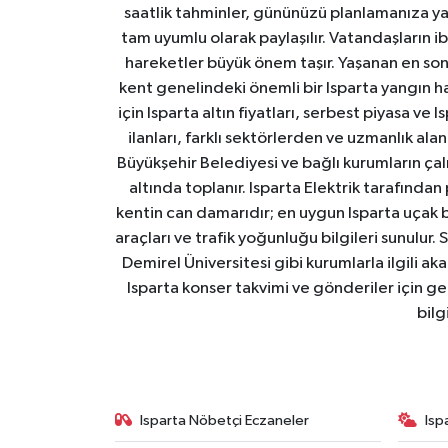
saatlik tahminler, gününüzü planlamanıza yar
tam uyumlu olarak paylaşılır. Vatandaşların i
hareketler büyük önem taşır. Yaşanan en son I
kent genelindeki önemli bir Isparta yangın h
için Isparta altın fiyatları, serbest piyasa ve
ilanları, farklı sektörlerden ve uzmanlık al
Büyükşehir Belediyesi ve bağlı kurumların çalışm
altında toplanır. Isparta Elektrik tarafından
kentin can damarıdır; en uygun Isparta uçak bile
araçları ve trafik yoğunluğu bilgileri sunulur.
Demirel Üniversitesi gibi kurumlarla ilgili ak
Isparta konser takvimi ve gönderiler için ger
bilg
Isparta Nöbetçi Eczaneler
Isp