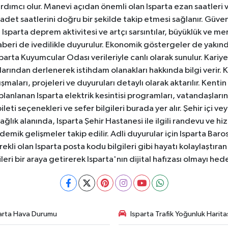
dımcı olur. Manevi açıdan önemli olan Isparta ezan saatleri ve
badet saatlerini doğru bir şekilde takip etmesi sağlanır. Güven
sparta deprem aktivitesi ve artçı sarsıntılar, büyüklük ve merk
aberi de ivedilikle duyurulur. Ekonomik göstergeler de yakınd
 Isparta Kuyumcular Odası verileriyle canlı olarak sunulur. Kariy
anlarından derlenerek istihdam olanakları hakkında bilgi verir
aları, projeleri ve duyuruları detaylı olarak aktarılır. Kentin tü
 planlanan Isparta elektrik kesintisi programları, vatandaşların
ti seçenekleri ve sefer bilgileri burada yer alır. Şehir içi veya
 Sağlık alanında, Isparta Şehir Hastanesi ile ilgili randevu ve
ademik gelişmeler takip edilir. Adli duyurular için Isparta Bar
ekli olan Isparta posta kodu bilgileri gibi hayatı kolaylaştıra
ileri bir araya getirerek Isparta'nın dijital hafızası olmayı hede
arta Hava Durumu
Isparta Trafik Yoğunluk Harita