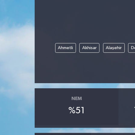
HABERDE İNSAN
İlginç
KÜLTÜR SANAT
Ahmetli
Akhisar
Alaşehir
D
MAGAZİN
Oyun
POLİTİKA
NEM
RESMİ İLANLAR
%51
SAĞLIK
Spor