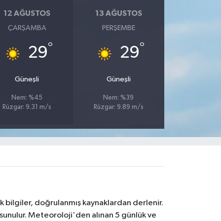
12 AĞUSTOS
13 AĞUSTOS
ÇARŞAMBA
PERŞEMBE
°
°
29
29
Güneşli
Güneşli
Nem: %45
Nem: %39
Rüzgar: 9.31 m/s
Rüzgar: 9.89 m/s
k bilgiler, doğrulanmış kaynaklardan derlenir.
 sunulur. Meteoroloji'den alınan 5 günlük ve