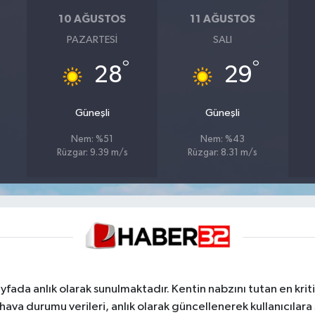
10 AĞUSTOS
11 AĞUSTOS
PAZARTESI
SALI
°
°
28
29
Güneşli
Güneşli
Nem: %51
Nem: %43
Rüzgar: 9.39 m/s
Rüzgar: 8.31 m/s
yfada anlık olarak sunulmaktadır. Kentin nabzını tutan en kriti
va durumu verileri, anlık olarak güncellenerek kullanıcılara