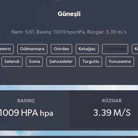
Güneşli
Nem: %51, Basınç: 1009 hpa hPa, Rüzgar: 3.39 m/s
emirci
Gölmarmara
Gördes
Kırkağaç
Köprübaşı
K
Selendi
Soma
Şehzadeler
Turgutlu
Yunusemre
BASINÇ
RÜZGAR
1009 HPA
3.39 M/S
hpa