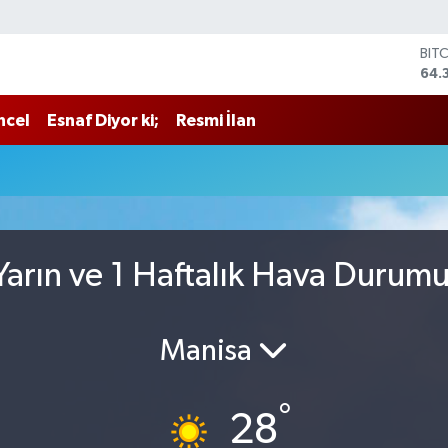
BIT
64.
DO
47,
ncel
Esnaf Diyor ki;
Resmi İlan
EU
55,
STE
64,
GRA
657
BİS
arın ve 1 Haftalık Hava Durum
13.
Manisa
°
28