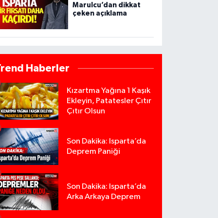
Marulcu’dan dikkat
çeken açıklama
Trend Haberler
Kızartma Yağına 1 Kaşık
Ekleyin, Patatesler Çıtır
Çıtır Olsun
Son Dakika: Isparta’da
Deprem Paniği
Son Dakika: Isparta’da
Arka Arkaya Deprem