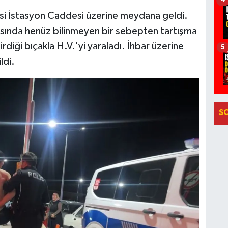
4
si İstasyon Caddesi üzerine meydana geldi.
rasında henüz bilinmeyen bir sebepten tartışma
diği bıçakla H.V.'yi yaraladı. İhbar üzerine
5
ldi.
S