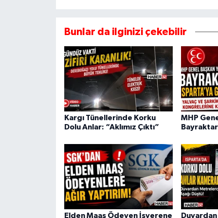
Bunlar da ilginizi çekebilir
Kargı Tünellerinde Korku
MHP Genel
Dolu Anlar: “Aklımız Çıktı”
Bayraktar
Elden Maaş Ödeyen İşverene
Duvardan 