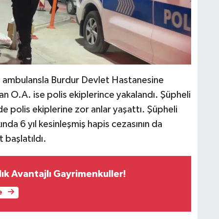
dan ambulansla Burdur Devlet Hastanesine
rgan O.A. ise polis ekiplerince yakalandı. Şüpheli
de polis ekiplerine zor anlar yaşattı. Şüpheli
nda 6 yıl kesinleşmiş hapis cezasının da
t başlatıldı.
ık Avantajlı Gayrimenkuller!
e