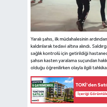
Yaralı şahıs, ilk müdahalesinin ardın
kaldırılarak tedavi altına alındı. Saldı
sağlık kontrolü için getirildiği hastane
şahsın kasten yaralama suçundan hakkı
olduğu öğrenilirken olayla ilgili tahkika
TOKİ'den Satıl
İçeriği Görüntül