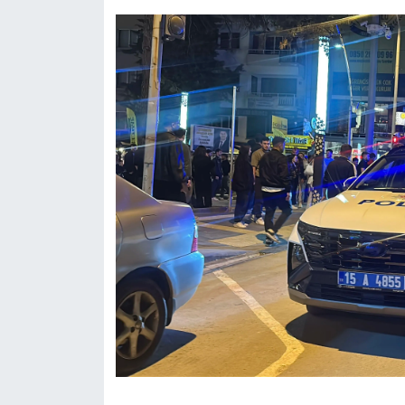
Tarihi Yapılarımız
Teknoloji
Türkiye
Yerel
İletişim
Künye