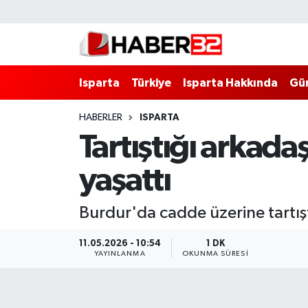
Isparta
Isparta Nöbetçi Eczaneler
Isparta
Türkiye
Isparta Hakkında
Gü
Isparta Hakkında
Isparta Hava Durumu
HABERLER
ISPARTA
Esnaf Diyor ki;
Isparta Trafik Yoğunluk Haritası
Tartıştığı arkadaş
ASAYİŞ
Süper Lig Puan Durumu ve Fikstür
yaşattı
BİLİM VE TEKNOLOJİ
Tüm Manşetler
Burdur'da cadde üzerine tartışt
EĞİTİM
Son Dakika Haberleri
11.05.2026 - 10:54
1 DK
YAYINLANMA
OKUNMA SÜRESI
GENEL
Haber Arşivi
Güncel