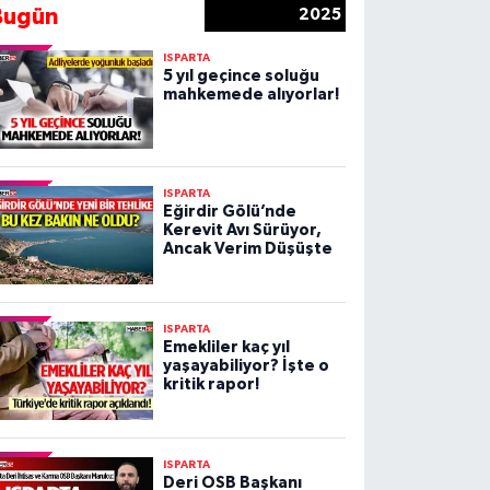
Bugün
2025
ISPARTA
5 yıl geçince soluğu
mahkemede alıyorlar!
ISPARTA
Eğirdir Gölü’nde
Kerevit Avı Sürüyor,
Ancak Verim Düşüşte
ISPARTA
Emekliler kaç yıl
yaşayabiliyor? İşte o
kritik rapor!
ISPARTA
Deri OSB Başkanı