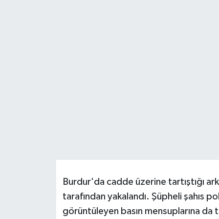
HABERDE İNSAN
İlginç
KÜLTÜR SANAT
MAGAZİN
Oyun
POLİTİKA
RESMİ İLANLAR
Burdur'da cadde üzerine tartıştığı arka
SAĞLIK
tarafından yakalandı. Şüpheli şahıs pol
görüntüleyen basın mensuplarına da t
Spor