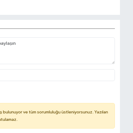
ş bulunuyor ve tüm sorumluluğu üstleniyorsunuz. Yazılan
utulamaz.