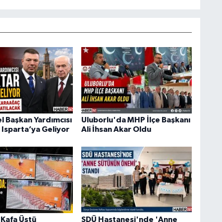
 Başkan Yardımcısı
Uluborlu'da MHP İlçe Başkanı
 Isparta’ya Geliyor
Ali İhsan Akar Oldu
Kafa Üstü
SDÜ Hastanesi'nde 'Anne