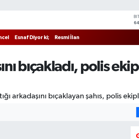
D
47
E
55
ncel
Esnaf Diyor ki;
Resmi İlan
ST
64
GR
66
ını bıçakladı, polis ekip
Bİ
13
BI
64
ığı arkadaşını bıçaklayan şahıs, polis ekip