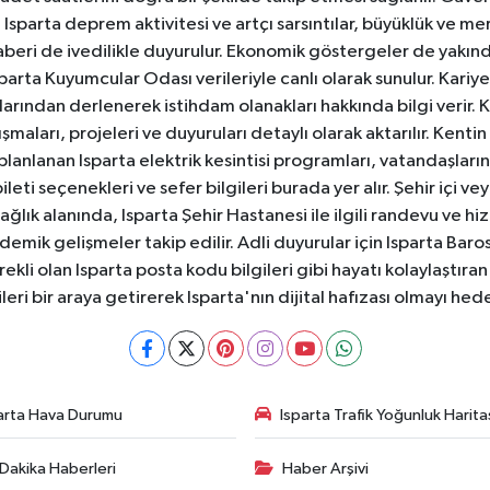
sparta deprem aktivitesi ve artçı sarsıntılar, büyüklük ve merk
aberi de ivedilikle duyurulur. Ekonomik göstergeler de yakınd
 Isparta Kuyumcular Odası verileriyle canlı olarak sunulur. Kariy
anlarından derlenerek istihdam olanakları hakkında bilgi verir
aları, projeleri ve duyuruları detaylı olarak aktarılır. Kentin tü
 planlanan Isparta elektrik kesintisi programları, vatandaşların
ti seçenekleri ve sefer bilgileri burada yer alır. Şehir içi veya
 Sağlık alanında, Isparta Şehir Hastanesi ile ilgili randevu ve
ademik gelişmeler takip edilir. Adli duyurular için Isparta Bar
ekli olan Isparta posta kodu bilgileri gibi hayatı kolaylaştıra
ileri bir araya getirerek Isparta'nın dijital hafızası olmayı hede
arta Hava Durumu
Isparta Trafik Yoğunluk Harita
Dakika Haberleri
Haber Arşivi