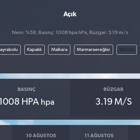
Açık
Nem: %58, Basınç: 1008 hpa hPa, Rüzgar: 3.19 m/s
ayrabolu
Kapaklı
Malkara
Marmaraereğlisi
Muratlı
BASINÇ
RÜZGAR
1008 HPA
3.19 M/S
hpa
10 AĞUSTOS
11 AĞUSTOS