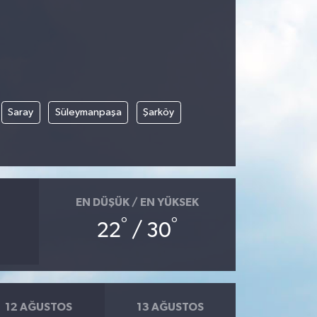
Saray
Süleymanpaşa
Şarköy
EN DÜŞÜK / EN YÜKSEK
°
°
22
/ 30
12 AĞUSTOS
13 AĞUSTOS