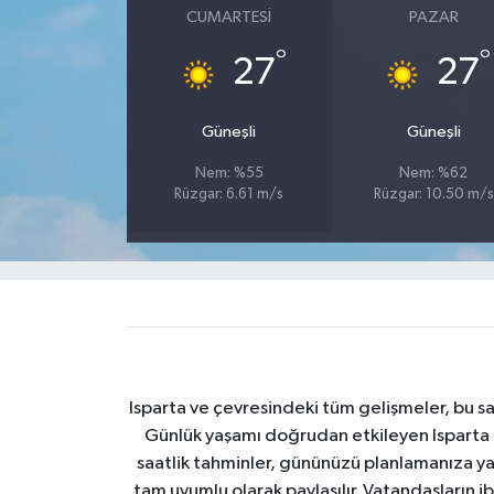
CUMARTESI
PAZAR
Tarihi Yapılarımız
°
°
27
27
Teknoloji
Güneşli
Güneşli
Türkiye
Nem: %55
Nem: %62
Rüzgar: 6.61 m/s
Rüzgar: 10.50 m/s
Yerel
İletişim
Künye
Isparta ve çevresindeki tüm gelişmeler, bu sa
Günlük yaşamı doğrudan etkileyen Isparta ha
saatlik tahminler, gününüzü planlamanıza yar
tam uyumlu olarak paylaşılır. Vatandaşların i