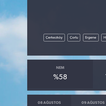
HABERDE İNSAN
İlginç
KÜLTÜR SANAT
Çerkezköy
Çorlu
Ergene
H
MAGAZİN
Oyun
NEM
POLİTİKA
%58
RESMİ İLANLAR
SAĞLIK
08 AĞUSTOS
09 AĞUSTOS
Spor