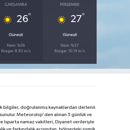
ÇARŞAMBA
PERŞEMBE
°
°
26
27
Güneşli
Güneşli
Nem: %56
Nem: %57
Rüzgar: 8.50 m/s
Rüzgar: 10.19 m/s
k bilgiler, doğrulanmış kaynaklardan derlenir.
 sunulur. Meteoroloji'den alınan 5 günlük ve
 Isparta namaz vakitleri, Diyanet verileriyle
lik ve farkındalık açısından, bölgedeki sismik