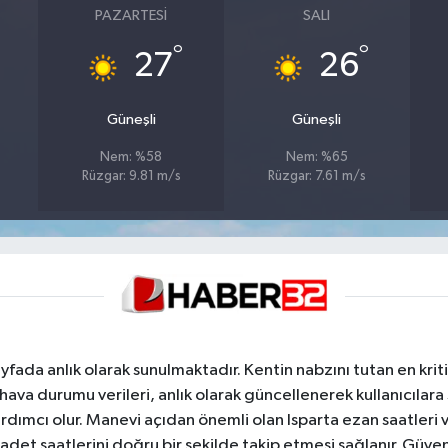
PAZARTESI
SALI
°
°
27
26
Güneşli
Güneşli
Nem: %58
Nem: %65
Rüzgar: 9.81 m/s
Rüzgar: 7.61 m/s
yfada anlık olarak sunulmaktadır. Kentin nabzını tutan en kriti
va durumu verileri, anlık olarak güncellenerek kullanıcılara
dımcı olur. Manevi açıdan önemli olan Isparta ezan saatleri ve
badet saatlerini doğru bir şekilde takip etmesi sağlanır. Güven