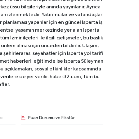
ez üssü bilgileriyle anında yayınlanır. Ayrıca
an izlenmektedir. Yatırımcılar ve vatandaşlar
er planlaması yapanlar için en güncel Isparta iş
. Kentsel yaşamın merkezinde yer alan Isparta
m İzmir ilçeleri ile ilgili gelişmeler, bu başlık
 önlem alması için önceden bildirilir. Ulaşım,
 şehirlerarası seyahatler için Isparta yol tarifi
 hizmet haberleri; eğitimde ise Isparta Süleyman
osu açıklamaları, sosyal etkinlikler kapsamında
n verilere de yer verilir. haber32.com, tüm bu
fler.
sı
Puan Durumu ve Fikstür