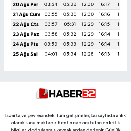
20 Ağu Per
03:54
05:29
12:30
16:17
19:21
21 Ağu Cum
03:55
05:30
12:30
16:16
19:19
22 Ağu Cts
03:57
05:31
12:29
16:15
19:18
23 Ağu Paz
03:58
05:32
12:29
16:14
19:16
24 Ağu Pts
03:59
05:33
12:29
16:14
19:15
25 Ağu Sal
04:01
05:34
12:28
16:13
19:13
Isparta ve çevresindeki tüm gelişmeler, bu sayfada anlık
olarak sunulmaktadır. Kentin nabzını tutan en kritik
bilgiler, doğrulanmış kaynaklardan derlenir. Günlük