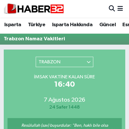
Isparta
Isparta Nöbetçi Eczaneler
Isparta
Türkiye
Isparta Hakkında
Güncel
Es
Isparta Hakkında
Isparta Hava Durumu
Trabzon Namaz Vakitleri
Esnaf Diyor ki;
Isparta Trafik Yoğunluk Haritası
TRABZON
ASAYİŞ
Süper Lig Puan Durumu ve Fikstür
İMSAK VAKTINE KALAN SÜRE
BİLİM VE TEKNOLOJİ
Tüm Manşetler
16:40
EĞİTİM
Son Dakika Haberleri
7 Ağustos 2026
24 Safer 1448
GENEL
Haber Arşivi
Güncel
Resûlullah (sav) buyurdular: "Ben, haklı bile olsa