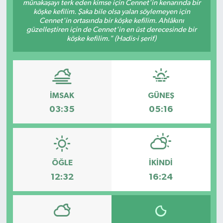
münakaşayı terk eden kimse için Cennet'in kenarında bir
köşke kefilim. Şaka bile olsa yalan söylemeyen için
HABERDE İNSAN
Cennet'in ortasında bir köşke kefilim. Ahlâkını
güzelleştiren için de Cennet'in en üst derecesinde bir
köşke kefilim." (Hadis-i şerif)
İlginç
KÜLTÜR SANAT
MAGAZİN
İMSAK
GÜNEŞ
03:35
05:16
Oyun
POLİTİKA
ÖĞLE
İKINDI
RESMİ İLANLAR
12:32
16:24
SAĞLIK
Spor