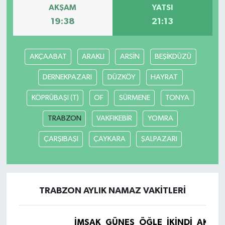
AKŞAM
YATSI
19:38
21:13
Tarihi Yapılarımız
Teknoloji
AKÇAABAT
ARAKLI
ARSİN
BEŞİKDÜZÜ
Türkiye
DERNEKPAZARI
DÜZKÖY
HAYRAT
KÖPRÜBAŞI (T)
OF
SÜRMENE
TONYA
Yerel
TRABZON
VAKFIKEBİR
YOMRA
İletişim
ÇARŞIBAŞI
ÇAYKARA
ŞALPAZARI
Künye
TRABZON AYLIK NAMAZ VAKITLERI
İMSAK
GÜNEŞ
ÖĞLE
İKINDI
AKŞA