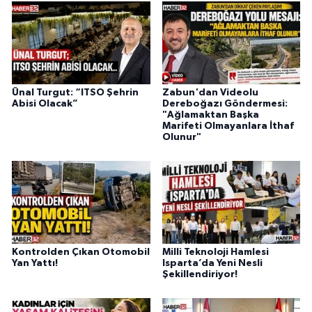
Ünal Turgut: “ITSO Şehrin
Zabun'dan Videolu
Abisi Olacak”
Dereboğazı Göndermesi:
"Ağlamaktan Başka
Marifeti Olmayanlara İthaf
Olunur"
Kontrolden Çıkan Otomobil
Milli Teknoloji Hamlesi
Yan Yattı!
Isparta’da Yeni Nesli
Şekillendiriyor!