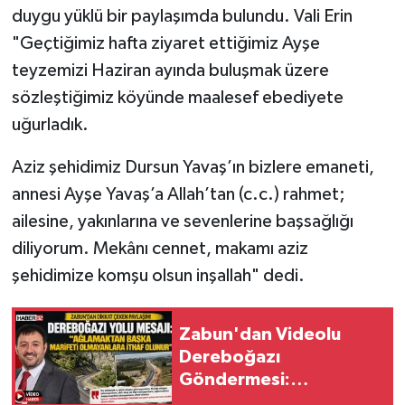
duygu yüklü bir paylaşımda bulundu. Vali Erin
"Geçtiğimiz hafta ziyaret ettiğimiz Ayşe
Tarihi Yapılarımız
teyzemizi Haziran ayında buluşmak üzere
Teknoloji
sözleştiğimiz köyünde maalesef ebediyete
uğurladık.
Türkiye
Aziz şehidimiz Dursun Yavaş’ın bizlere emaneti,
Yerel
annesi Ayşe Yavaş’a Allah’tan (c.c.) rahmet;
ailesine, yakınlarına ve sevenlerine başsağlığı
İletişim
diliyorum. Mekânı cennet, makamı aziz
Künye
şehidimize komşu olsun inşallah" dedi.
Zabun'dan Videolu
Dereboğazı
Göndermesi:
"Ağlamaktan Başka