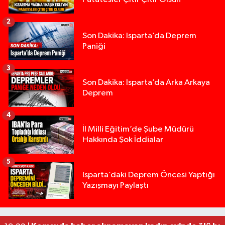
2
Son Dakika: Isparta’da Deprem
Paniği
3
Son Dakika: Isparta’da Arka Arkaya
Deprem
4
İl Milli Eğitim’de Şube Müdürü
Hakkında Şok İddialar
5
Yığılca'da kardeşler arasındaki silahlı kavgada 
13:00 |
Isparta’daki Deprem Öncesi Yaptığı
Yazışmayı Paylaştı
Tur teknesi çalışanlarının birbirine girdiği kavga
12:48 |
MOTOSİKLETLE ÇARPIŞAN OTOMOBİL GÜL HEYKE
02:26 |
Alzheimer Hastası Adamdan Saatlerdir Haber A
20:12 |