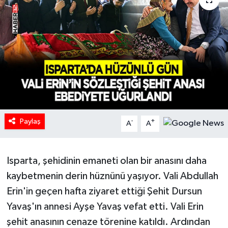
HABERDE İNSAN
İlginç
KÜLTÜR SANAT
MAGAZİN
Paylaş
Oyun
-
+
A
A
POLİTİKA
Isparta, şehidinin emaneti olan bir anasını daha
RESMİ İLANLAR
kaybetmenin derin hüznünü yaşıyor. Vali Abdullah
Erin'in geçen hafta ziyaret ettiği Şehit Dursun
SAĞLIK
Yavaş'ın annesi Ayşe Yavaş vefat etti. Vali Erin
şehit anasının cenaze törenine katıldı. Ardından
Spor