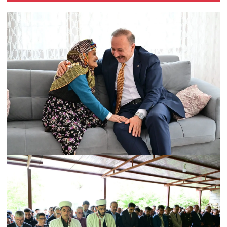
Marifeti Olmayanlara
İthaf Olunur"