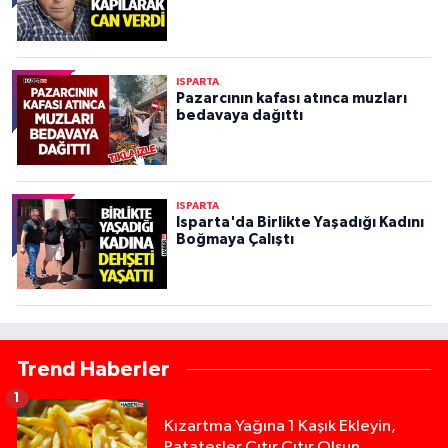
ISPARTA
Pazarcının kafası atınca muzları
bedavaya dağıttı
ISPARTA
Isparta'da Birlikte Yaşadığı Kadını
Boğmaya Çalıştı
Trend Haberler
1
Kızartma Yağına 1 Kaşık Ekleyin,
Patatesler Çıtır Çıtır Olsun