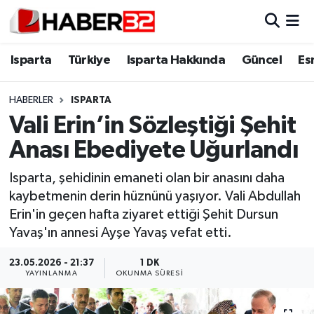
Isparta
Isparta Nöbetçi Eczaneler
Isparta
Türkiye
Isparta Hakkında
Güncel
Es
Isparta Hakkında
Isparta Hava Durumu
HABERLER
ISPARTA
Vali Erin’in Sözleştiği Şehit
Esnaf Diyor ki;
Isparta Trafik Yoğunluk Haritası
Anası Ebediyete Uğurlandı
ASAYİŞ
Süper Lig Puan Durumu ve Fikstür
Isparta, şehidinin emaneti olan bir anasını daha
kaybetmenin derin hüznünü yaşıyor. Vali Abdullah
BİLİM VE TEKNOLOJİ
Tüm Manşetler
Erin'in geçen hafta ziyaret ettiği Şehit Dursun
Yavaş'ın annesi Ayşe Yavaş vefat etti.
EĞİTİM
Son Dakika Haberleri
23.05.2026 - 21:37
1 DK
GENEL
Haber Arşivi
YAYINLANMA
OKUNMA SÜRESI
Güncel