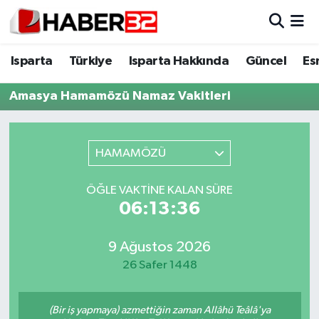
Isparta
Isparta Nöbetçi Eczaneler
Isparta
Türkiye
Isparta Hakkında
Güncel
Es
Isparta Hakkında
Isparta Hava Durumu
Amasya Hamamözü Namaz Vakitleri
Esnaf Diyor ki;
Isparta Trafik Yoğunluk Haritası
HAMAMÖZÜ
ASAYİŞ
Süper Lig Puan Durumu ve Fikstür
ÖĞLE VAKTINE KALAN SÜRE
BİLİM VE TEKNOLOJİ
Tüm Manşetler
06:13:36
EĞİTİM
Son Dakika Haberleri
9 Ağustos 2026
26 Safer 1448
GENEL
Haber Arşivi
Güncel
(Bir iş yapmaya) azmettiğin zaman Allâhü Teâlâ'ya