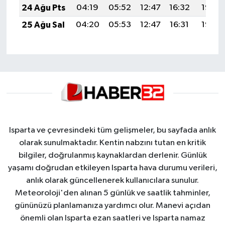
24 Ağu Pts
04:19
05:52
12:47
16:32
19:33
25 Ağu Sal
04:20
05:53
12:47
16:31
19:32
Isparta ve çevresindeki tüm gelişmeler, bu sayfada anlık
olarak sunulmaktadır. Kentin nabzını tutan en kritik
bilgiler, doğrulanmış kaynaklardan derlenir. Günlük
yaşamı doğrudan etkileyen Isparta hava durumu verileri,
anlık olarak güncellenerek kullanıcılara sunulur.
Meteoroloji'den alınan 5 günlük ve saatlik tahminler,
gününüzü planlamanıza yardımcı olur. Manevi açıdan
önemli olan Isparta ezan saatleri ve Isparta namaz