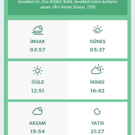
tevekkül et. Zira Allâhü Teâlâ, tevekkül eden kullarını
sever. (Âl-i İmrân Sûresi, 159)
HABERDE İNSAN
İlginç
KÜLTÜR SANAT
İMSAK
GÜNEŞ
03:57
05:37
MAGAZİN
Oyun
ÖĞLE
İKINDI
POLİTİKA
12:51
16:42
RESMİ İLANLAR
SAĞLIK
AKŞAM
YATSI
19:54
21:27
Spor