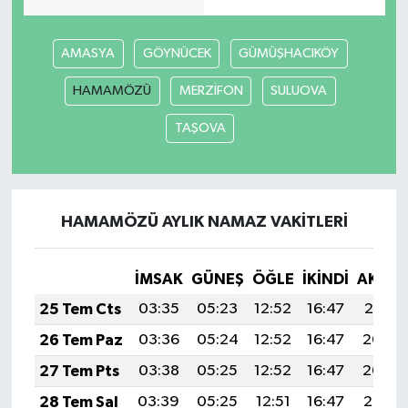
Tarihi Yapılarımız
AMASYA
GÖYNÜCEK
GÜMÜŞHACIKÖY
Teknoloji
HAMAMÖZÜ
MERZİFON
SULUOVA
TAŞOVA
Türkiye
Yerel
HAMAMÖZÜ AYLIK NAMAZ VAKITLERI
İletişim
Künye
İMSAK
GÜNEŞ
ÖĞLE
İKINDI
AKŞA
25 Tem Cts
03:35
05:23
12:52
16:47
20:10
26 Tem Paz
03:36
05:24
12:52
16:47
20:09
27 Tem Pts
03:38
05:25
12:52
16:47
20:09
28 Tem Sal
03:39
05:25
12:51
16:47
20:08