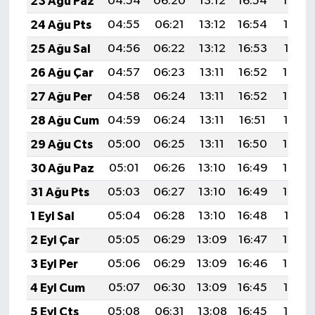
23 Ağu Paz
04:54
06:20
13:12
16:54
19:54
24 Ağu Pts
04:55
06:21
13:12
16:54
19:53
25 Ağu Sal
04:56
06:22
13:12
16:53
19:51
26 Ağu Çar
04:57
06:23
13:11
16:52
19:50
27 Ağu Per
04:58
06:24
13:11
16:52
19:49
28 Ağu Cum
04:59
06:24
13:11
16:51
19:47
29 Ağu Cts
05:00
06:25
13:11
16:50
19:46
30 Ağu Paz
05:01
06:26
13:10
16:49
19:44
31 Ağu Pts
05:03
06:27
13:10
16:49
19:43
1 Eyl Sal
05:04
06:28
13:10
16:48
19:41
2 Eyl Çar
05:05
06:29
13:09
16:47
19:40
3 Eyl Per
05:06
06:29
13:09
16:46
19:39
4 Eyl Cum
05:07
06:30
13:09
16:45
19:37
5 Eyl Cts
05:08
06:31
13:08
16:45
19:36