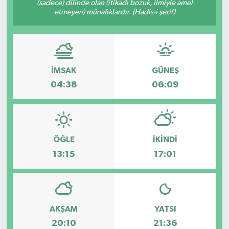
(sadece) dilinde olan (itikadı bozuk, ilmiyle amel
etmeyen) münafıklardır. (Hadis-i şerif)
HABERDE İNSAN
İlginç
KÜLTÜR SANAT
İMSAK
GÜNEŞ
04:38
06:09
MAGAZİN
Oyun
ÖĞLE
İKINDI
POLİTİKA
13:15
17:01
RESMİ İLANLAR
SAĞLIK
AKŞAM
YATSI
20:10
21:36
Spor