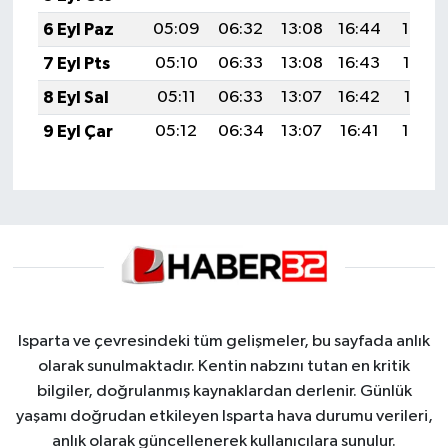
6 Eyl Paz
05:09
06:32
13:08
16:44
19:34
7 Eyl Pts
05:10
06:33
13:08
16:43
19:33
8 Eyl Sal
05:11
06:33
13:07
16:42
19:31
9 Eyl Çar
05:12
06:34
13:07
16:41
19:30
Isparta ve çevresindeki tüm gelişmeler, bu sayfada anlık
olarak sunulmaktadır. Kentin nabzını tutan en kritik
bilgiler, doğrulanmış kaynaklardan derlenir. Günlük
yaşamı doğrudan etkileyen Isparta hava durumu verileri,
anlık olarak güncellenerek kullanıcılara sunulur.