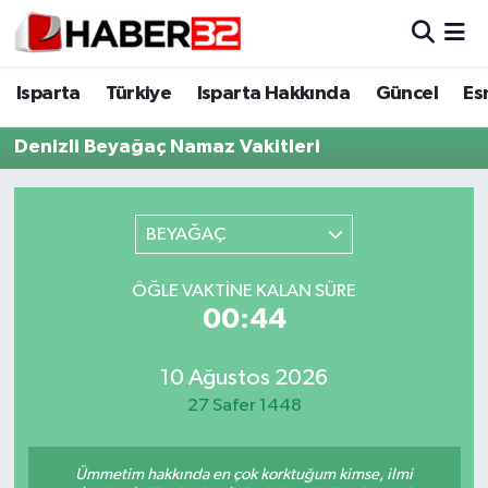
Isparta
Isparta Nöbetçi Eczaneler
Isparta
Türkiye
Isparta Hakkında
Güncel
Es
Isparta Hakkında
Isparta Hava Durumu
Denizli Beyağaç Namaz Vakitleri
Esnaf Diyor ki;
Isparta Trafik Yoğunluk Haritası
BEYAĞAÇ
ASAYİŞ
Süper Lig Puan Durumu ve Fikstür
ÖĞLE VAKTINE KALAN SÜRE
BİLİM VE TEKNOLOJİ
Tüm Manşetler
00:43
EĞİTİM
Son Dakika Haberleri
10 Ağustos 2026
27 Safer 1448
GENEL
Haber Arşivi
Güncel
Ümmetim hakkında en çok korktuğum kimse, ilmi