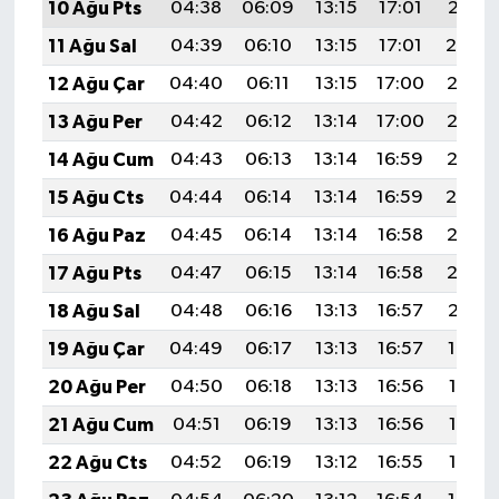
10 Ağu Pts
04:38
06:09
13:15
17:01
20:10
11 Ağu Sal
04:39
06:10
13:15
17:01
20:09
12 Ağu Çar
04:40
06:11
13:15
17:00
20:08
13 Ağu Per
04:42
06:12
13:14
17:00
20:07
14 Ağu Cum
04:43
06:13
13:14
16:59
20:06
15 Ağu Cts
04:44
06:14
13:14
16:59
20:04
16 Ağu Paz
04:45
06:14
13:14
16:58
20:03
17 Ağu Pts
04:47
06:15
13:14
16:58
20:02
18 Ağu Sal
04:48
06:16
13:13
16:57
20:01
19 Ağu Çar
04:49
06:17
13:13
16:57
19:59
20 Ağu Per
04:50
06:18
13:13
16:56
19:58
21 Ağu Cum
04:51
06:19
13:13
16:56
19:57
22 Ağu Cts
04:52
06:19
13:12
16:55
19:55