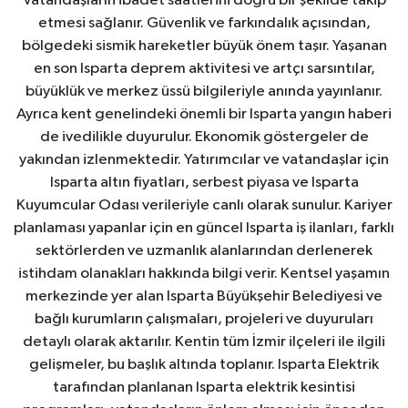
Vatandaşların ibadet saatlerini doğru bir şekilde takip
etmesi sağlanır. Güvenlik ve farkındalık açısından,
bölgedeki sismik hareketler büyük önem taşır. Yaşanan
en son Isparta deprem aktivitesi ve artçı sarsıntılar,
büyüklük ve merkez üssü bilgileriyle anında yayınlanır.
Ayrıca kent genelindeki önemli bir Isparta yangın haberi
de ivedilikle duyurulur. Ekonomik göstergeler de
yakından izlenmektedir. Yatırımcılar ve vatandaşlar için
Isparta altın fiyatları, serbest piyasa ve Isparta
Kuyumcular Odası verileriyle canlı olarak sunulur. Kariyer
planlaması yapanlar için en güncel Isparta iş ilanları, farklı
sektörlerden ve uzmanlık alanlarından derlenerek
istihdam olanakları hakkında bilgi verir. Kentsel yaşamın
merkezinde yer alan Isparta Büyükşehir Belediyesi ve
bağlı kurumların çalışmaları, projeleri ve duyuruları
detaylı olarak aktarılır. Kentin tüm İzmir ilçeleri ile ilgili
gelişmeler, bu başlık altında toplanır. Isparta Elektrik
tarafından planlanan Isparta elektrik kesintisi