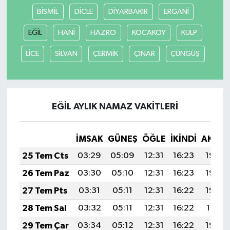
BİSMİL
DİCLE
DİYARBAKIR
ERGANİ
Tarihi Yapılarımız
EĞİL
HANİ
HAZRO
KOCAKÖY
KULP
Teknoloji
LİCE
SİLVAN
ÇERMİK
ÇINAR
ÇÜNGÜŞ
Türkiye
Yerel
EĞİL AYLIK NAMAZ VAKITLERI
İletişim
İMSAK
GÜNEŞ
ÖĞLE
İKINDI
AKŞA
Künye
25 Tem Cts
03:29
05:09
12:31
16:23
19:44
26 Tem Paz
03:30
05:10
12:31
16:23
19:43
27 Tem Pts
03:31
05:11
12:31
16:22
19:42
28 Tem Sal
03:32
05:11
12:31
16:22
19:41
29 Tem Çar
03:34
05:12
12:31
16:22
19:40