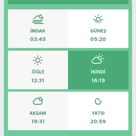
HABERDE İNSAN
İlginç
İMSAK
GÜNEŞ
03:45
05:20
KÜLTÜR SANAT
MAGAZİN
ÖĞLE
İKINDI
Oyun
12:31
16:19
POLİTİKA
RESMİ İLANLAR
AKŞAM
YATSI
SAĞLIK
19:31
20:59
Spor