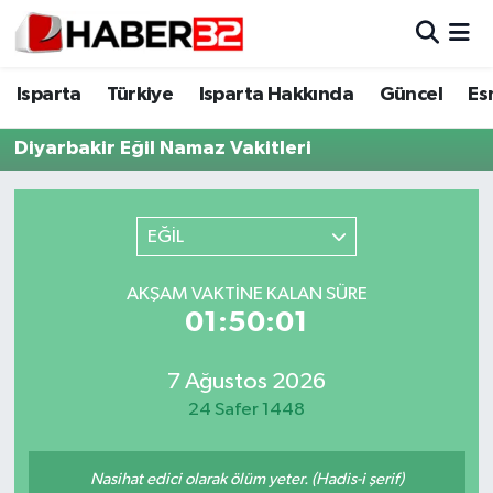
Isparta
Isparta Nöbetçi Eczaneler
Isparta
Türkiye
Isparta Hakkında
Güncel
Es
Isparta Hakkında
Isparta Hava Durumu
Diyarbakir Eğil Namaz Vakitleri
Esnaf Diyor ki;
Isparta Trafik Yoğunluk Haritası
EĞİL
ASAYİŞ
Süper Lig Puan Durumu ve Fikstür
AKŞAM VAKTINE KALAN SÜRE
BİLİM VE TEKNOLOJİ
Tüm Manşetler
01:50:01
EĞİTİM
Son Dakika Haberleri
7 Ağustos 2026
24 Safer 1448
GENEL
Haber Arşivi
Güncel
Nasihat edici olarak ölüm yeter. (Hadis-i şerif)