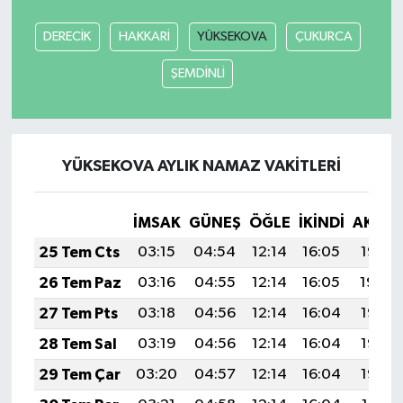
DERECİK
HAKKARİ
YÜKSEKOVA
ÇUKURCA
Tarihi Yapılarımız
ŞEMDİNLİ
Teknoloji
Türkiye
YÜKSEKOVA AYLIK NAMAZ VAKITLERI
Yerel
İMSAK
GÜNEŞ
ÖĞLE
İKINDI
AKŞA
İletişim
25 Tem Cts
03:15
04:54
12:14
16:05
19:25
Künye
26 Tem Paz
03:16
04:55
12:14
16:05
19:24
27 Tem Pts
03:18
04:56
12:14
16:04
19:23
28 Tem Sal
03:19
04:56
12:14
16:04
19:23
29 Tem Çar
03:20
04:57
12:14
16:04
19:22