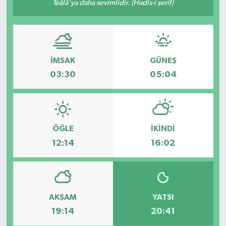
Teâlâ'ya daha sevimlidir. (Hadis-i şerif)
HABERDE İNSAN
İlginç
İMSAK
GÜNEŞ
KÜLTÜR SANAT
03:30
05:04
MAGAZİN
Oyun
ÖĞLE
İKINDI
12:14
16:02
POLİTİKA
RESMİ İLANLAR
AKŞAM
YATSI
SAĞLIK
19:14
20:41
Spor