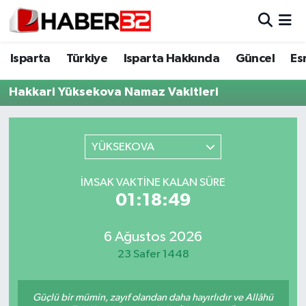
Isparta
Isparta Nöbetçi Eczaneler
Isparta
Türkiye
Isparta Hakkında
Güncel
Es
Isparta Hakkında
Isparta Hava Durumu
Hakkari Yüksekova Namaz Vakitleri
Esnaf Diyor ki;
Isparta Trafik Yoğunluk Haritası
YÜKSEKOVA
ASAYİŞ
Süper Lig Puan Durumu ve Fikstür
İMSAK VAKTINE KALAN SÜRE
BİLİM VE TEKNOLOJİ
Tüm Manşetler
01:18:49
EĞİTİM
Son Dakika Haberleri
6 Ağustos 2026
23 Safer 1448
GENEL
Haber Arşivi
Güncel
Güçlü bir mümin, zayıf olandan daha hayırlıdır ve Allâhü