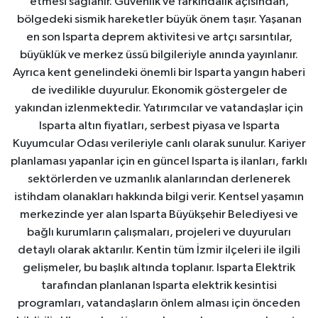
etmesi sağlanır. Güvenlik ve farkındalık açısından,
bölgedeki sismik hareketler büyük önem taşır. Yaşanan
en son Isparta deprem aktivitesi ve artçı sarsıntılar,
büyüklük ve merkez üssü bilgileriyle anında yayınlanır.
Ayrıca kent genelindeki önemli bir Isparta yangın haberi
de ivedilikle duyurulur. Ekonomik göstergeler de
yakından izlenmektedir. Yatırımcılar ve vatandaşlar için
Isparta altın fiyatları, serbest piyasa ve Isparta
Kuyumcular Odası verileriyle canlı olarak sunulur. Kariyer
planlaması yapanlar için en güncel Isparta iş ilanları, farklı
sektörlerden ve uzmanlık alanlarından derlenerek
istihdam olanakları hakkında bilgi verir. Kentsel yaşamın
merkezinde yer alan Isparta Büyükşehir Belediyesi ve
bağlı kurumların çalışmaları, projeleri ve duyuruları
detaylı olarak aktarılır. Kentin tüm İzmir ilçeleri ile ilgili
gelişmeler, bu başlık altında toplanır. Isparta Elektrik
tarafından planlanan Isparta elektrik kesintisi
programları, vatandaşların önlem alması için önceden