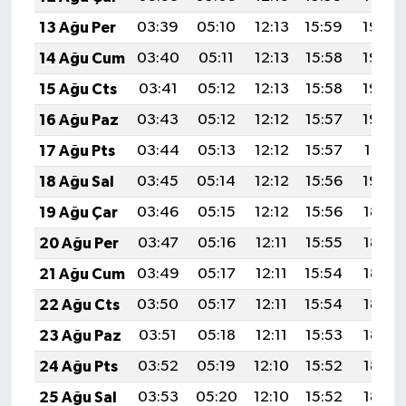
13 Ağu Per
03:39
05:10
12:13
15:59
19:06
14 Ağu Cum
03:40
05:11
12:13
15:58
19:05
15 Ağu Cts
03:41
05:12
12:13
15:58
19:04
16 Ağu Paz
03:43
05:12
12:12
15:57
19:02
17 Ağu Pts
03:44
05:13
12:12
15:57
19:01
18 Ağu Sal
03:45
05:14
12:12
15:56
19:00
19 Ağu Çar
03:46
05:15
12:12
15:56
18:58
20 Ağu Per
03:47
05:16
12:11
15:55
18:57
21 Ağu Cum
03:49
05:17
12:11
15:54
18:56
22 Ağu Cts
03:50
05:17
12:11
15:54
18:54
23 Ağu Paz
03:51
05:18
12:11
15:53
18:53
24 Ağu Pts
03:52
05:19
12:10
15:52
18:52
25 Ağu Sal
03:53
05:20
12:10
15:52
18:50