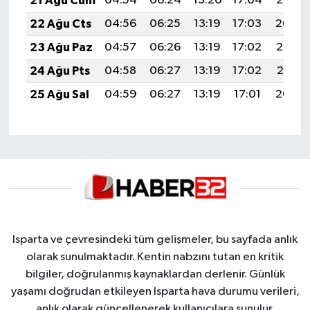
21 Ağu Cum
04:54
06:24
13:20
17:04
20:06
22 Ağu Cts
04:56
06:25
13:19
17:03
20:04
23 Ağu Paz
04:57
06:26
13:19
17:02
20:03
24 Ağu Pts
04:58
06:27
13:19
17:02
20:01
25 Ağu Sal
04:59
06:27
13:19
17:01
20:00
Isparta ve çevresindeki tüm gelişmeler, bu sayfada anlık
olarak sunulmaktadır. Kentin nabzını tutan en kritik
bilgiler, doğrulanmış kaynaklardan derlenir. Günlük
yaşamı doğrudan etkileyen Isparta hava durumu verileri,
anlık olarak güncellenerek kullanıcılara sunulur.