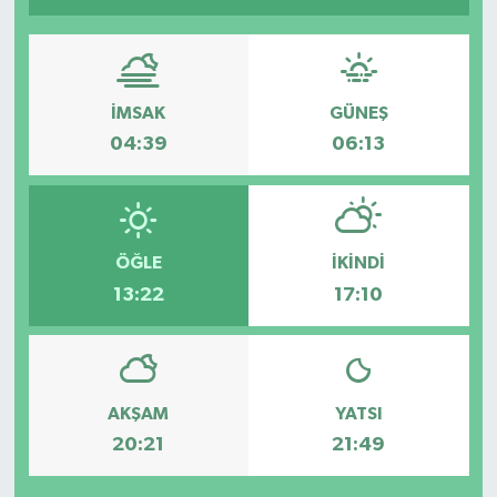
HABERDE İNSAN
İlginç
İMSAK
GÜNEŞ
04:39
06:13
KÜLTÜR SANAT
MAGAZİN
ÖĞLE
İKINDI
Oyun
13:22
17:10
POLİTİKA
RESMİ İLANLAR
AKŞAM
YATSI
SAĞLIK
20:21
21:49
Spor