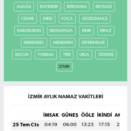
ALİAĞA
BAYINDIR
BERGAMA
BEYDAĞ
Tarihi Yapılarımız
CEŞME
DİKİLİ
FOÇA
GÜZELBAHÇE
Teknoloji
KARABURUN
KEMALPAŞA
KINIK
KİRAZ
MENDERES
MENEMEN
SEFERIHİSAR
Türkiye
SELÇUK
TORBALI
TİRE
URLA
ÖDEMİŞ
Yerel
İZMİR
İletişim
Künye
İZMİR AYLIK NAMAZ VAKITLERI
İMSAK
GÜNEŞ
ÖĞLE
İKINDI
AKŞA
25 Tem Cts
04:19
06:00
13:23
17:15
20:36