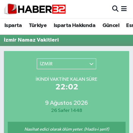
Isparta
Isparta Nöbetçi Eczaneler
Isparta
Türkiye
Isparta Hakkında
Güncel
Es
Isparta Hakkında
Isparta Hava Durumu
İzmir Namaz Vakitleri
Esnaf Diyor ki;
Isparta Trafik Yoğunluk Haritası
İZMİR
ASAYİŞ
Süper Lig Puan Durumu ve Fikstür
İKINDI VAKTINE KALAN SÜRE
BİLİM VE TEKNOLOJİ
Tüm Manşetler
22:02
EĞİTİM
Son Dakika Haberleri
9 Ağustos 2026
26 Safer 1448
GENEL
Haber Arşivi
Güncel
Nasihat edici olarak ölüm yeter. (Hadis-i şerif)