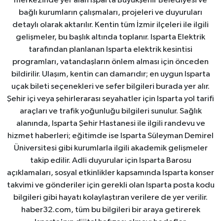
merkezinde yer alan Isparta Büyükşehir Belediyesi ve
bağlı kurumların çalışmaları, projeleri ve duyuruları
detaylı olarak aktarılır. Kentin tüm İzmir ilçeleri ile ilgili
gelişmeler, bu başlık altında toplanır. Isparta Elektrik
tarafından planlanan Isparta elektrik kesintisi
programları, vatandaşların önlem alması için önceden
bildirilir. Ulaşım, kentin can damarıdır; en uygun Isparta
uçak bileti seçenekleri ve sefer bilgileri burada yer alır.
Şehir içi veya şehirlerarası seyahatler için Isparta yol tarifi
araçları ve trafik yoğunluğu bilgileri sunulur. Sağlık
alanında, Isparta Şehir Hastanesi ile ilgili randevu ve
hizmet haberleri; eğitimde ise Isparta Süleyman Demirel
Üniversitesi gibi kurumlarla ilgili akademik gelişmeler
takip edilir. Adli duyurular için Isparta Barosu
açıklamaları, sosyal etkinlikler kapsamında Isparta konser
takvimi ve gönderiler için gerekli olan Isparta posta kodu
bilgileri gibi hayatı kolaylaştıran verilere de yer verilir.
haber32.com, tüm bu bilgileri bir araya getirerek