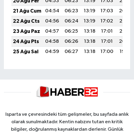
20 Ağu Per
04:53
06:23
13:19
17:03
20:06
21 Ağu Cum
04:54
06:23
13:19
17:03
20:04
22 Ağu Cts
04:56
06:24
13:19
17:02
20:03
23 Ağu Paz
04:57
06:25
13:18
17:01
20:02
24 Ağu Pts
04:58
06:26
13:18
17:01
20:00
25 Ağu Sal
04:59
06:27
13:18
17:00
19:59
Isparta ve çevresindeki tüm gelişmeler, bu sayfada anlık
olarak sunulmaktadır. Kentin nabzını tutan en kritik
bilgiler, doğrulanmış kaynaklardan derlenir. Günlük