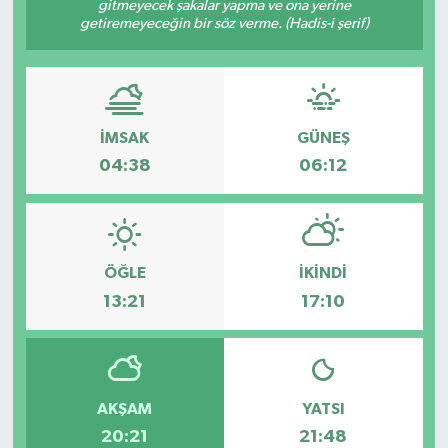
gitmeyecek şakalar yapma ve ona yerine
getiremeyeceğin bir söz verme. (Hadis-i şerif)
HABERDE İNSAN
İlginç
KÜLTÜR SANAT
İMSAK
GÜNEŞ
04:38
06:12
MAGAZİN
Oyun
ÖĞLE
İKINDI
POLİTİKA
13:21
17:10
RESMİ İLANLAR
SAĞLIK
AKŞAM
YATSI
20:21
21:48
Spor