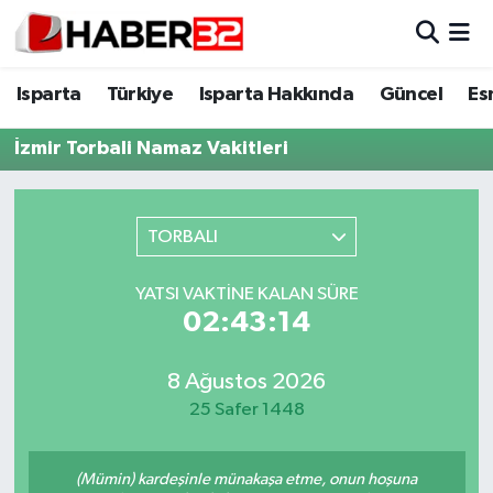
Isparta
Isparta Nöbetçi Eczaneler
Isparta
Türkiye
Isparta Hakkında
Güncel
Es
Isparta Hakkında
Isparta Hava Durumu
İzmir Torbali Namaz Vakitleri
Esnaf Diyor ki;
Isparta Trafik Yoğunluk Haritası
TORBALI
ASAYİŞ
Süper Lig Puan Durumu ve Fikstür
YATSI VAKTINE KALAN SÜRE
BİLİM VE TEKNOLOJİ
Tüm Manşetler
02:43:14
EĞİTİM
Son Dakika Haberleri
8 Ağustos 2026
25 Safer 1448
GENEL
Haber Arşivi
Güncel
(Mümin) kardeşinle münakaşa etme, onun hoşuna