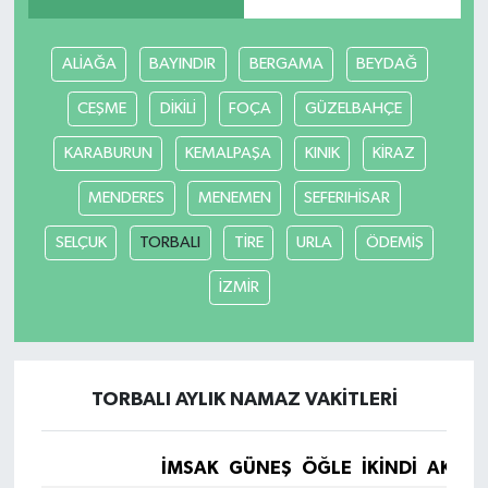
Tarihi Yapılarımız
ALİAĞA
BAYINDIR
BERGAMA
BEYDAĞ
Teknoloji
CEŞME
DİKİLİ
FOÇA
GÜZELBAHÇE
KARABURUN
KEMALPAŞA
KINIK
KİRAZ
Türkiye
MENDERES
MENEMEN
SEFERIHİSAR
Yerel
SELÇUK
TORBALI
TİRE
URLA
ÖDEMİŞ
İletişim
İZMİR
Künye
TORBALI AYLIK NAMAZ VAKITLERI
İMSAK
GÜNEŞ
ÖĞLE
İKINDI
AKŞA