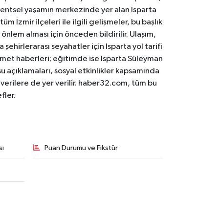
. Kentsel yaşamın merkezinde yer alan Isparta
m İzmir ilçeleri ile ilgili gelişmeler, bu başlık
 önlem alması için önceden bildirilir. Ulaşım,
 şehirlerarası seyahatler için Isparta yol tarifi
 hizmet haberleri; eğitimde ise Isparta Süleyman
osu açıklamaları, sosyal etkinlikler kapsamında
n verilere de yer verilir. haber32.com, tüm bu
fler.
sı
Puan Durumu ve Fikstür