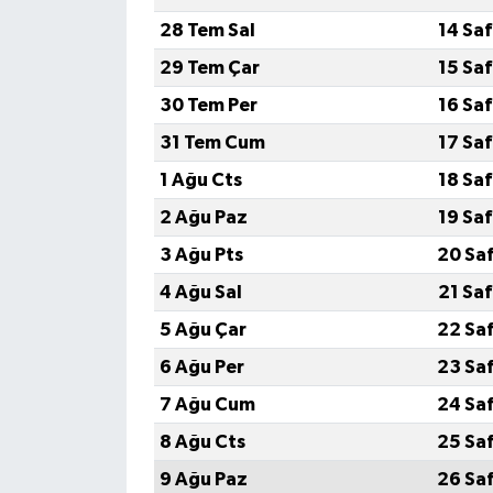
28 Tem Sal
14 Sa
Tarihi Yapılarımız
29 Tem Çar
15 Sa
30 Tem Per
16 Sa
Teknoloji
31 Tem Cum
17 Sa
Türkiye
1 Ağu Cts
18 Sa
2 Ağu Paz
19 Sa
Yerel
3 Ağu Pts
20 Sa
İletişim
4 Ağu Sal
21 Sa
5 Ağu Çar
22 Sa
Künye
6 Ağu Per
23 Sa
7 Ağu Cum
24 Sa
8 Ağu Cts
25 Sa
9 Ağu Paz
26 Sa