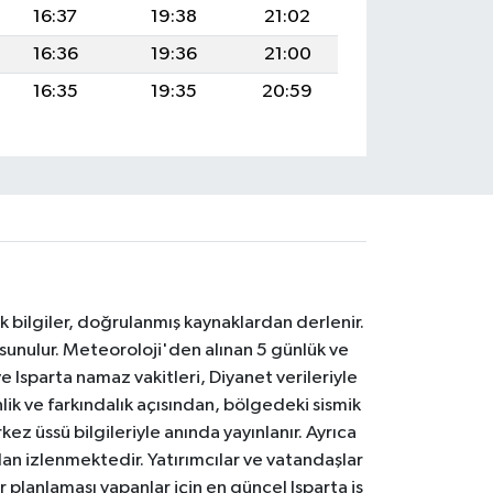
16:37
19:38
21:02
16:36
19:36
21:00
16:35
19:35
20:59
k bilgiler, doğrulanmış kaynaklardan derlenir.
 sunulur. Meteoroloji'den alınan 5 günlük ve
 Isparta namaz vakitleri, Diyanet verileriyle
lik ve farkındalık açısından, bölgedeki sismik
ez üssü bilgileriyle anında yayınlanır. Ayrıca
an izlenmektedir. Yatırımcılar ve vatandaşlar
er planlaması yapanlar için en güncel Isparta iş