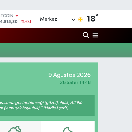
°
ITCOIN
18
Merkez
4.815,30
%-0.1
DOLAR
7,7436
%0.18
EURO
5,2510
%0.32
TERLİN
4,4811
%0.38
RAM ALTIN
660.55
%0
9 Ağustos 2026
İST100
3.779
%-14
26 Safer 1448
arasında geçinebileceği (güzel) ahlâk, Allâhü
m (yumuşak huyluluk)." (Hadis-i şerif)