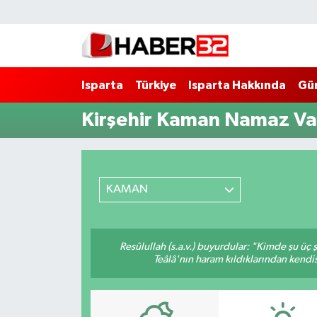
Isparta
Isparta Nöbetçi Eczaneler
Isparta
Türkiye
Isparta Hakkında
Gü
Isparta Hakkında
Isparta Hava Durumu
Kirşehir Kaman Namaz Vak
Esnaf Diyor ki;
Isparta Trafik Yoğunluk Haritası
ASAYİŞ
Süper Lig Puan Durumu ve Fikstür
KAMAN
BİLİM VE TEKNOLOJİ
Tüm Manşetler
EĞİTİM
Son Dakika Haberleri
Resûlullah (s.a.v.) buyurdular: "Kimde şu üç
Teâlâ'nın haram kıldıklarından kendis
GENEL
Haber Arşivi
Güncel