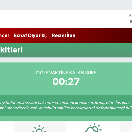
B
6
4
ncel
Esnaf Diyor ki;
Resmi İlan
5
itleri
S
6
G
6
ÖĞLE VAKTINE KALAN SÜRE
B
00:27
1
 şey bulunursa sevâbı hak eder ve imanını kemâle erdirmiş olur: İnsanlar 
ini menedecek verâ ve cahilin cahilce hareketlerini defedebileceği hili