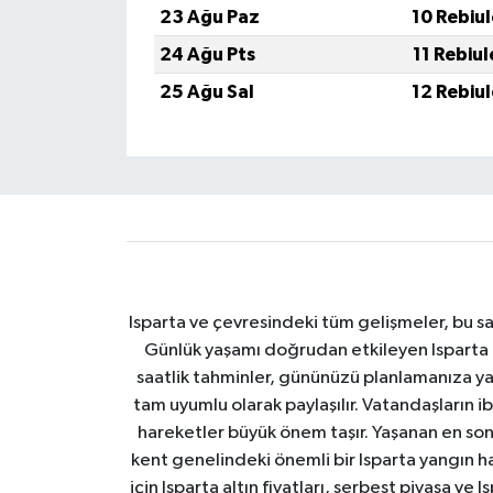
23 Ağu Paz
10 Rebiu
24 Ağu Pts
11 Rebiu
25 Ağu Sal
12 Rebiu
Isparta ve çevresindeki tüm gelişmeler, bu sa
Günlük yaşamı doğrudan etkileyen Isparta ha
saatlik tahminler, gününüzü planlamanıza yar
tam uyumlu olarak paylaşılır. Vatandaşların i
hareketler büyük önem taşır. Yaşanan en son I
kent genelindeki önemli bir Isparta yangın h
için Isparta altın fiyatları, serbest piyasa ve