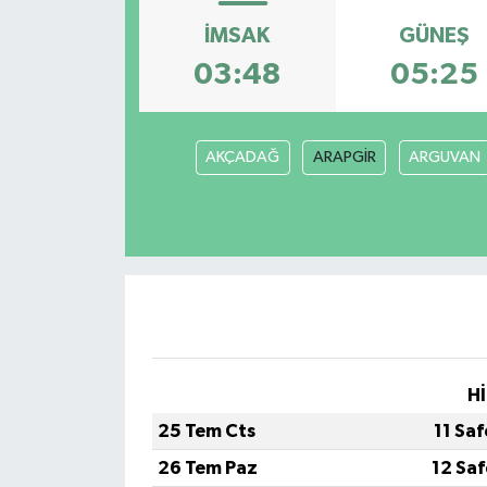
İMSAK
GÜNEŞ
HABERDE İNSAN
03:48
05:25
İlginç
KÜLTÜR SANAT
AKÇADAĞ
ARAPGİR
ARGUVAN
MAGAZİN
Oyun
POLİTİKA
RESMİ İLANLAR
Hİ
SAĞLIK
25 Tem Cts
11 Sa
26 Tem Paz
12 Sa
Spor