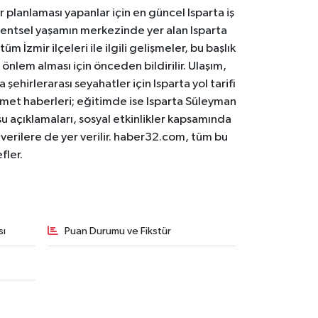
er planlaması yapanlar için en güncel Isparta iş
. Kentsel yaşamın merkezinde yer alan Isparta
m İzmir ilçeleri ile ilgili gelişmeler, bu başlık
 önlem alması için önceden bildirilir. Ulaşım,
 şehirlerarası seyahatler için Isparta yol tarifi
 hizmet haberleri; eğitimde ise Isparta Süleyman
osu açıklamaları, sosyal etkinlikler kapsamında
n verilere de yer verilir. haber32.com, tüm bu
fler.
sı
Puan Durumu ve Fikstür