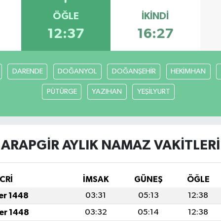
ÖĞLE
İKINDI
12:37
16:27
DARENDE
DOĞANYOL
DOĞANŞEHİR
HEKİMHAN
PÜTÜRGE
YAZIHAN
YEŞİLYURT
ARAPGİR AYLIK NAMAZ VAKITLERI
CRİ
İMSAK
GÜNEŞ
ÖĞLE
fer 1448
03:31
05:13
12:38
fer 1448
03:32
05:14
12:38