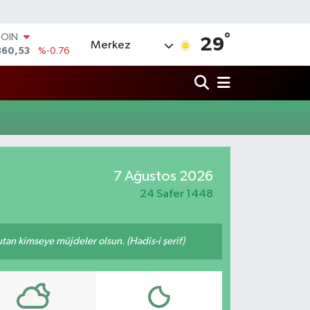
°
COIN
29
Merkez
360,53
%-0.76
LAR
7069
%0.17
RO
0265
%0.01
RLİN
1897
%0.02
M ALTIN
4.81
%1.44
7 Ağustos 2026
T100
887
%64
24 Safer 1448
tutan kimseye müjdeler olsun. (Hadis-i şerif)