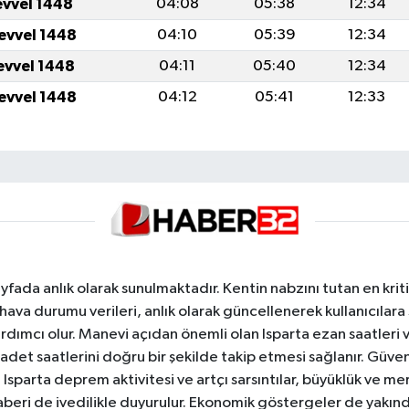
evvel 1448
04:08
05:38
12:34
levvel 1448
04:10
05:39
12:34
levvel 1448
04:11
05:40
12:34
levvel 1448
04:12
05:41
12:33
yfada anlık olarak sunulmaktadır. Kentin nabzını tutan en kriti
va durumu verileri, anlık olarak güncellenerek kullanıcılara
dımcı olur. Manevi açıdan önemli olan Isparta ezan saatleri ve
badet saatlerini doğru bir şekilde takip etmesi sağlanır. Güven
sparta deprem aktivitesi ve artçı sarsıntılar, büyüklük ve merk
aberi de ivedilikle duyurulur. Ekonomik göstergeler de yakınd