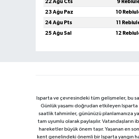
22 Ağu Cts
9 Rebiul
23 Ağu Paz
10 Rebiu
24 Ağu Pts
11 Rebiu
25 Ağu Sal
12 Rebiu
Isparta ve çevresindeki tüm gelişmeler, bu sa
Günlük yaşamı doğrudan etkileyen Isparta ha
saatlik tahminler, gününüzü planlamanıza yar
tam uyumlu olarak paylaşılır. Vatandaşların i
hareketler büyük önem taşır. Yaşanan en son I
kent genelindeki önemli bir Isparta yangın h