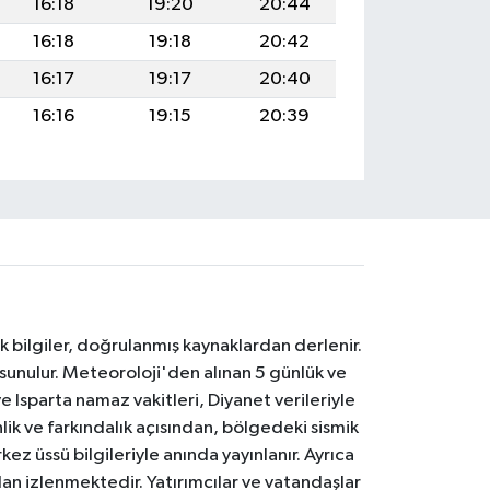
16:18
19:20
20:44
16:18
19:18
20:42
16:17
19:17
20:40
16:16
19:15
20:39
k bilgiler, doğrulanmış kaynaklardan derlenir.
 sunulur. Meteoroloji'den alınan 5 günlük ve
 Isparta namaz vakitleri, Diyanet verileriyle
lik ve farkındalık açısından, bölgedeki sismik
ez üssü bilgileriyle anında yayınlanır. Ayrıca
an izlenmektedir. Yatırımcılar ve vatandaşlar