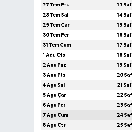
27 Tem Pts
13 Sa
Tarihi Yapılarımız
28 Tem Sal
14 Sa
29 Tem Çar
15 Sa
Teknoloji
30 Tem Per
16 Sa
Türkiye
31 Tem Cum
17 Sa
1 Ağu Cts
18 Sa
Yerel
2 Ağu Paz
19 Sa
İletişim
3 Ağu Pts
20 Saf
4 Ağu Sal
21 Sa
Künye
5 Ağu Çar
22 Saf
6 Ağu Per
23 Saf
7 Ağu Cum
24 Saf
8 Ağu Cts
25 Saf