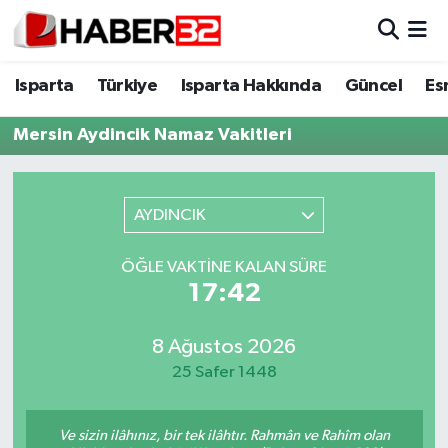
Isparta
Isparta Nöbetçi Eczaneler
Isparta
Türkiye
Isparta Hakkında
Güncel
Es
Isparta Hakkında
Isparta Hava Durumu
Mersin Aydincik Namaz Vakitleri
Esnaf Diyor ki;
Isparta Trafik Yoğunluk Haritası
AYDINCIK
ASAYİŞ
Süper Lig Puan Durumu ve Fikstür
ÖĞLE VAKTINE KALAN SÜRE
BİLİM VE TEKNOLOJİ
Tüm Manşetler
17:42
EĞİTİM
Son Dakika Haberleri
8 Ağustos 2026
25 Safer 1448
GENEL
Haber Arşivi
Güncel
Ve sizin ilâhınız, bir tek ilâhtır. Rahmân ve Rahîm olan