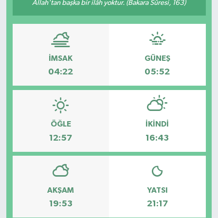
Allah'tan başka bir ilâh yoktur. (Bakara Sûresi, 163)
HABERDE İNSAN
İlginç
İMSAK
GÜNEŞ
KÜLTÜR SANAT
04:22
05:52
MAGAZİN
Oyun
ÖĞLE
İKINDI
12:57
16:43
POLİTİKA
RESMİ İLANLAR
AKŞAM
YATSI
SAĞLIK
19:53
21:17
Spor