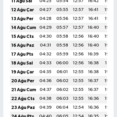
11 Ağu Sal
04:25
05:54
12:57
16:42
19:50
12 Ağu Çar
04:27
05:55
12:57
16:41
19:48
13 Ağu Per
04:28
05:56
12:57
16:41
19:47
14 Ağu Cum
04:29
05:57
12:57
16:40
19:46
15 Ağu Cts
04:30
05:58
12:56
16:40
19:45
16 Ağu Paz
04:31
05:58
12:56
16:40
19:44
17 Ağu Pts
04:32
05:59
12:56
16:39
19:43
18 Ağu Sal
04:33
06:00
12:56
16:38
19:41
19 Ağu Çar
04:35
06:01
12:55
16:38
19:40
20 Ağu Per
04:36
06:02
12:55
16:37
19:39
21 Ağu Cum
04:37
06:02
12:55
16:37
19:38
22 Ağu Cts
04:38
06:03
12:55
16:36
19:36
23 Ağu Paz
04:39
06:04
12:54
16:36
19:35
24 Ağu Pts
04:40
06:05
12:54
16:35
19:34