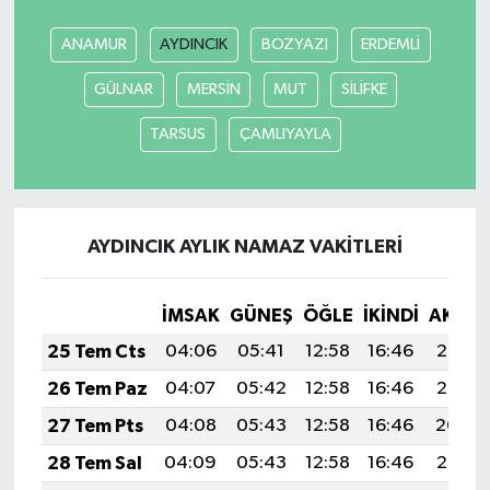
ANAMUR
AYDINCIK
BOZYAZI
ERDEMLİ
Tarihi Yapılarımız
GÜLNAR
MERSİN
MUT
SİLİFKE
Teknoloji
TARSUS
ÇAMLIYAYLA
Türkiye
Yerel
AYDINCIK AYLIK NAMAZ VAKITLERI
İletişim
İMSAK
GÜNEŞ
ÖĞLE
İKINDI
AKŞA
Künye
25 Tem Cts
04:06
05:41
12:58
16:46
20:05
26 Tem Paz
04:07
05:42
12:58
16:46
20:05
27 Tem Pts
04:08
05:43
12:58
16:46
20:04
28 Tem Sal
04:09
05:43
12:58
16:46
20:03