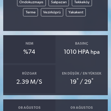
Ondokuzmayıs
Salıpazarı
Tekkeköy
Tarihi Yapılarımız
Terme
Vezirköprü
Yakakent
Teknoloji
Türkiye
NEM
BASINÇ
Yerel
%74
1010 HPA
hpa
İletişim
RÜZGAR
EN DÜŞÜK / EN YÜKSEK
Künye
°
°
2.39 M/S
19
/ 29
08 AĞUSTOS
09 AĞUSTOS