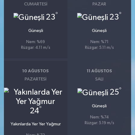
CUMARTESI
PAZAR
°
°
23
23
Güneşli
Güneşli
Nem: %69
Nem: %71
Rüzgar: 4.11 m/s
Rüzgar: 5.11 m/s
10 AĞUSTOS
11 AĞUSTOS
PAZARTESI
SALI
°
25
Güneşli
°
24
Nem: %74
Rüzgar: 5.19 m/s
Yakınlarda Yer Yer Yağmur