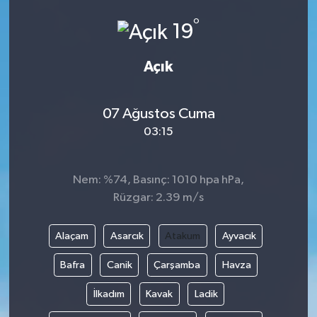
°
HABERDE İNSAN
19
İlginç
Açık
KÜLTÜR SANAT
07 Ağustos Cuma
03:15
MAGAZİN
Oyun
Nem: %74, Basınç: 1010 hpa hPa,
Rüzgar: 2.39 m/s
POLİTİKA
Alaçam
Asarcık
Atakum
Ayvacık
RESMİ İLANLAR
Bafra
Canik
Çarşamba
Havza
SAĞLIK
İlkadım
Kavak
Ladik
Spor