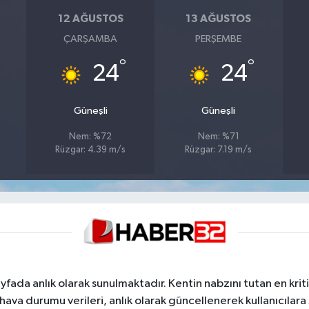
12 AĞUSTOS
13 AĞUSTOS
ÇARŞAMBA
PERŞEMBE
°
°
24
24
Güneşli
Güneşli
Nem: %72
Nem: %71
Rüzgar: 4.39 m/s
Rüzgar: 7.19 m/s
yfada anlık olarak sunulmaktadır. Kentin nabzını tutan en kriti
va durumu verileri, anlık olarak güncellenerek kullanıcılara