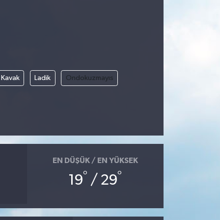
Kavak
Ladik
Ondokuzmayıs
EN DÜŞÜK / EN YÜKSEK
°
°
19
/ 29