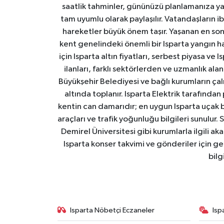
saatlik tahminler, gününüzü planlamanıza yar
tam uyumlu olarak paylaşılır. Vatandaşların i
hareketler büyük önem taşır. Yaşanan en son I
kent genelindeki önemli bir Isparta yangın h
için Isparta altın fiyatları, serbest piyasa ve
ilanları, farklı sektörlerden ve uzmanlık al
Büyükşehir Belediyesi ve bağlı kurumların çalışm
altında toplanır. Isparta Elektrik tarafından
kentin can damarıdır; en uygun Isparta uçak bile
araçları ve trafik yoğunluğu bilgileri sunulur.
Demirel Üniversitesi gibi kurumlarla ilgili ak
Isparta konser takvimi ve gönderiler için ger
bilg
Isparta Nöbetçi Eczaneler
Isp