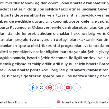
dımcı olur. Manevi açıdan önemli olan Isparta ezan saatleri ve
badet saatlerini doğru bir şekilde takip etmesi sağlanır. Güven
sparta deprem aktivitesi ve artçı sarsıntılar, büyüklük ve merk
aberi de ivedilikle duyurulur. Ekonomik göstergeler de yakınd
 Isparta Kuyumcular Odası verileriyle canlı olarak sunulur. Kariy
anlarından derlenerek istihdam olanakları hakkında bilgi verir
aları, projeleri ve duyuruları detaylı olarak aktarılır. Kentin tü
 planlanan Isparta elektrik kesintisi programları, vatandaşların
ti seçenekleri ve sefer bilgileri burada yer alır. Şehir içi veya
 Sağlık alanında, Isparta Şehir Hastanesi ile ilgili randevu ve
ademik gelişmeler takip edilir. Adli duyurular için Isparta Bar
ekli olan Isparta posta kodu bilgileri gibi hayatı kolaylaştıra
ileri bir araya getirerek Isparta'nın dijital hafızası olmayı hede
arta Hava Durumu
Isparta Trafik Yoğunluk Harita