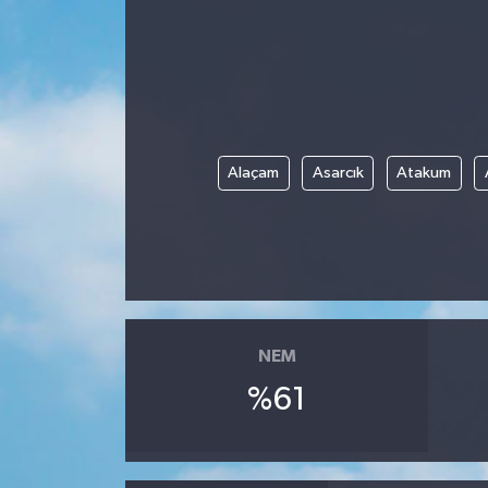
HABERDE İNSAN
İlginç
KÜLTÜR SANAT
Alaçam
Asarcık
Atakum
MAGAZİN
Oyun
POLİTİKA
NEM
RESMİ İLANLAR
%61
SAĞLIK
Spor