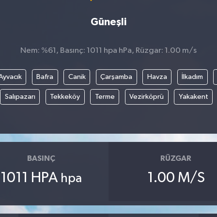
Güneşli
Nem: %61, Basınç: 1011 hpa hPa, Rüzgar: 1.00 m/s
Ayvacık
Bafra
Canik
Çarşamba
Havza
İlkadım
Salıpazarı
Tekkeköy
Terme
Vezirköprü
Yakakent
BASINÇ
RÜZGAR
1011 HPA
1.00 M/S
hpa