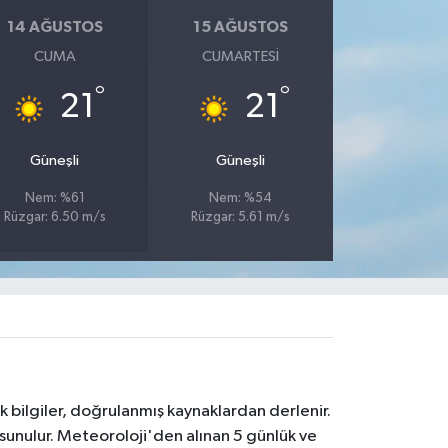
14 AĞUSTOS
15 AĞUSTOS
CUMA
CUMARTESI
°
°
21
21
Güneşli
Güneşli
Nem: %61
Nem: %54
Rüzgar: 6.50 m/s
Rüzgar: 5.61 m/s
k bilgiler, doğrulanmış kaynaklardan derlenir.
 sunulur. Meteoroloji'den alınan 5 günlük ve