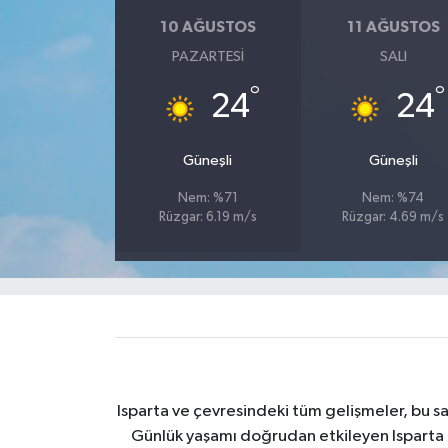
10 AĞUSTOS
11 AĞUSTOS
Tarihi Yapılarımız
PAZARTESI
SALI
°
°
Teknoloji
24
24
Türkiye
Güneşli
Güneşli
Yerel
Nem: %71
Nem: %74
Rüzgar: 6.19 m/s
Rüzgar: 4.69 m/s
İletişim
Künye
Isparta ve çevresindeki tüm gelişmeler, bu sa
Günlük yaşamı doğrudan etkileyen Isparta ha