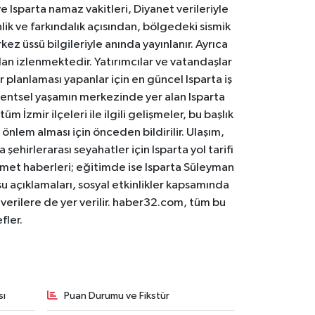
 Isparta namaz vakitleri, Diyanet verileriyle
lik ve farkındalık açısından, bölgedeki sismik
ez üssü bilgileriyle anında yayınlanır. Ayrıca
an izlenmektedir. Yatırımcılar ve vatandaşlar
er planlaması yapanlar için en güncel Isparta iş
. Kentsel yaşamın merkezinde yer alan Isparta
m İzmir ilçeleri ile ilgili gelişmeler, bu başlık
 önlem alması için önceden bildirilir. Ulaşım,
 şehirlerarası seyahatler için Isparta yol tarifi
 hizmet haberleri; eğitimde ise Isparta Süleyman
osu açıklamaları, sosyal etkinlikler kapsamında
n verilere de yer verilir. haber32.com, tüm bu
fler.
sı
Puan Durumu ve Fikstür