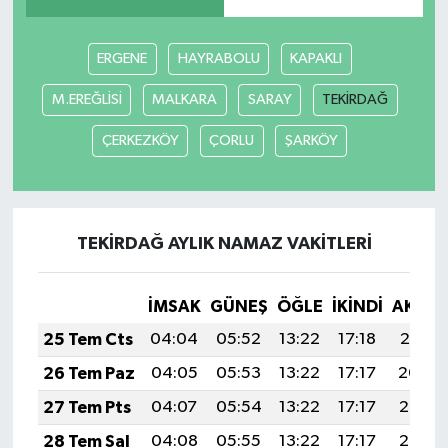
Tarihi Yapılarımız
ERGENE
HAYRABOLU
KAPAKLI
Teknoloji
M.EREĞLİSİ
MALKARA
SARAY
TEKİRDAĞ
ÇERKEZKÖY
ÇORLU
ŞARKÖY
Türkiye
Yerel
TEKİRDAĞ AYLIK NAMAZ VAKITLERI
İletişim
Künye
İMSAK
GÜNEŞ
ÖĞLE
İKINDI
AKŞA
25 Tem Cts
04:04
05:52
13:22
17:18
20:41
26 Tem Paz
04:05
05:53
13:22
17:17
20:40
27 Tem Pts
04:07
05:54
13:22
17:17
20:39
28 Tem Sal
04:08
05:55
13:22
17:17
20:38