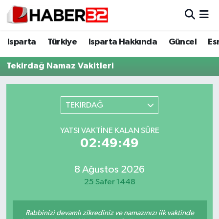
Isparta
Isparta Nöbetçi Eczaneler
Isparta
Türkiye
Isparta Hakkında
Güncel
Es
Isparta Hakkında
Isparta Hava Durumu
Tekirdağ Namaz Vakitleri
Esnaf Diyor ki;
Isparta Trafik Yoğunluk Haritası
TEKİRDAĞ
ASAYİŞ
Süper Lig Puan Durumu ve Fikstür
YATSI VAKTINE KALAN SÜRE
BİLİM VE TEKNOLOJİ
Tüm Manşetler
02:49:48
EĞİTİM
Son Dakika Haberleri
8 Ağustos 2026
25 Safer 1448
GENEL
Haber Arşivi
Güncel
Rabbinizi devamlı zikrediniz ve namazınızı ilk vaktinde