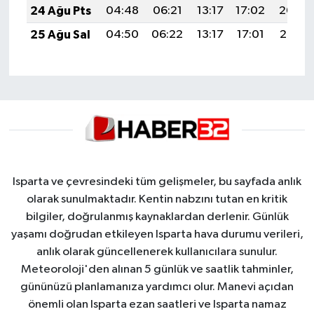
24 Ağu Pts
04:48
06:21
13:17
17:02
20:04
25 Ağu Sal
04:50
06:22
13:17
17:01
20:02
Isparta ve çevresindeki tüm gelişmeler, bu sayfada anlık
olarak sunulmaktadır. Kentin nabzını tutan en kritik
bilgiler, doğrulanmış kaynaklardan derlenir. Günlük
yaşamı doğrudan etkileyen Isparta hava durumu verileri,
anlık olarak güncellenerek kullanıcılara sunulur.
Meteoroloji'den alınan 5 günlük ve saatlik tahminler,
gününüzü planlamanıza yardımcı olur. Manevi açıdan
önemli olan Isparta ezan saatleri ve Isparta namaz