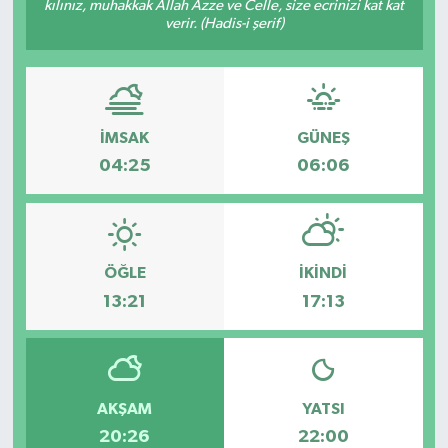
kılınız, muhakkak Allah Azze ve Celle, size ecrinizi kat kat
verir. (Hadis-i şerif)
HABERDE İNSAN
İlginç
KÜLTÜR SANAT
İMSAK
GÜNEŞ
04:25
06:06
MAGAZİN
Oyun
ÖĞLE
İKINDI
POLİTİKA
13:21
17:13
RESMİ İLANLAR
SAĞLIK
AKŞAM
YATSI
20:26
22:00
Spor