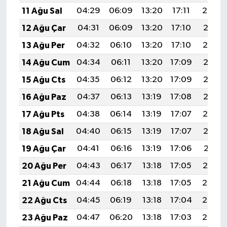
11 Ağu Sal
04:29
06:09
13:20
17:11
20:22
12 Ağu Çar
04:31
06:09
13:20
17:10
20:21
13 Ağu Per
04:32
06:10
13:20
17:10
20:19
14 Ağu Cum
04:34
06:11
13:20
17:09
20:18
15 Ağu Cts
04:35
06:12
13:20
17:09
20:17
16 Ağu Paz
04:37
06:13
13:19
17:08
20:15
17 Ağu Pts
04:38
06:14
13:19
17:07
20:14
18 Ağu Sal
04:40
06:15
13:19
17:07
20:12
19 Ağu Çar
04:41
06:16
13:19
17:06
20:11
20 Ağu Per
04:43
06:17
13:18
17:05
20:10
21 Ağu Cum
04:44
06:18
13:18
17:05
20:08
22 Ağu Cts
04:45
06:19
13:18
17:04
20:07
23 Ağu Paz
04:47
06:20
13:18
17:03
20:05