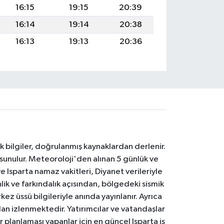
16:15
19:15
20:39
16:14
19:14
20:38
16:13
19:13
20:36
k bilgiler, doğrulanmış kaynaklardan derlenir.
 sunulur. Meteoroloji'den alınan 5 günlük ve
 Isparta namaz vakitleri, Diyanet verileriyle
lik ve farkındalık açısından, bölgedeki sismik
ez üssü bilgileriyle anında yayınlanır. Ayrıca
an izlenmektedir. Yatırımcılar ve vatandaşlar
er planlaması yapanlar için en güncel Isparta iş