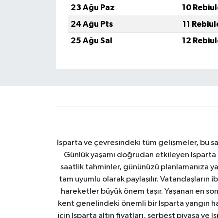
23 Ağu Paz
10 Rebiu
24 Ağu Pts
11 Rebiu
25 Ağu Sal
12 Rebiu
Isparta ve çevresindeki tüm gelişmeler, bu sa
Günlük yaşamı doğrudan etkileyen Isparta ha
saatlik tahminler, gününüzü planlamanıza yar
tam uyumlu olarak paylaşılır. Vatandaşların i
hareketler büyük önem taşır. Yaşanan en son I
kent genelindeki önemli bir Isparta yangın h
için Isparta altın fiyatları, serbest piyasa ve