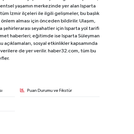
. Kentsel yaşamın merkezinde yer alan Isparta
m İzmir ilçeleri ile ilgili gelişmeler, bu başlık
 önlem alması için önceden bildirilir. Ulaşım,
 şehirlerarası seyahatler için Isparta yol tarifi
 hizmet haberleri; eğitimde ise Isparta Süleyman
osu açıklamaları, sosyal etkinlikler kapsamında
n verilere de yer verilir. haber32.com, tüm bu
fler.
sı
Puan Durumu ve Fikstür