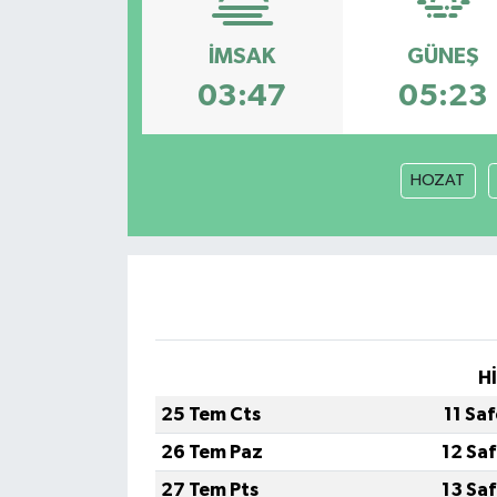
HABERDE İNSAN
İMSAK
GÜNEŞ
03:47
05:23
İlginç
KÜLTÜR SANAT
HOZAT
MAGAZİN
Oyun
POLİTİKA
H
RESMİ İLANLAR
25 Tem Cts
11 Sa
SAĞLIK
26 Tem Paz
12 Sa
27 Tem Pts
13 Sa
Spor