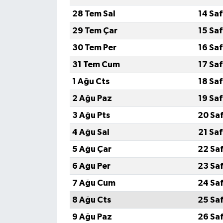
28 Tem Sal
14 Sa
Tarihi Yapılarımız
29 Tem Çar
15 Sa
30 Tem Per
16 Sa
Teknoloji
31 Tem Cum
17 Sa
Türkiye
1 Ağu Cts
18 Sa
2 Ağu Paz
19 Sa
Yerel
3 Ağu Pts
20 Sa
İletişim
4 Ağu Sal
21 Sa
5 Ağu Çar
22 Sa
Künye
6 Ağu Per
23 Sa
7 Ağu Cum
24 Sa
8 Ağu Cts
25 Sa
9 Ağu Paz
26 Sa