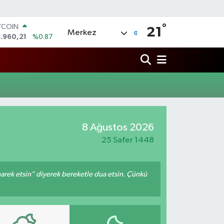
°
TCOIN
21
Merkez
.960,21
%0.87
OLAR
,7436
%0.18
URO
,2510
%0.32
ERLİN
,4811
%0.38
AM ALTIN
48.99
%2.59
8 Ağustos 2026
ST100
.773
%-19
25 Safer 1448
arek etsin" diyerek bereketle dua etsin. Çünkü