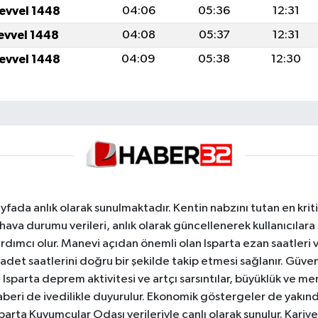
levvel 1448
04:06
05:36
12:31
levvel 1448
04:08
05:37
12:31
levvel 1448
04:09
05:38
12:30
yfada anlık olarak sunulmaktadır. Kentin nabzını tutan en kriti
va durumu verileri, anlık olarak güncellenerek kullanıcılara
dımcı olur. Manevi açıdan önemli olan Isparta ezan saatleri ve
badet saatlerini doğru bir şekilde takip etmesi sağlanır. Güven
sparta deprem aktivitesi ve artçı sarsıntılar, büyüklük ve merk
aberi de ivedilikle duyurulur. Ekonomik göstergeler de yakınd
 Isparta Kuyumcular Odası verileriyle canlı olarak sunulur. Kariy