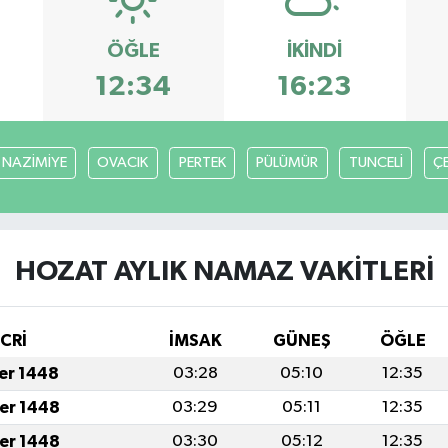
ÖĞLE
İKINDI
12:34
16:23
NAZİMİYE
OVACIK
PERTEK
PÜLÜMÜR
TUNCELİ
Ç
HOZAT AYLIK NAMAZ VAKITLERI
İCRİ
İMSAK
GÜNEŞ
ÖĞLE
fer 1448
03:28
05:10
12:35
fer 1448
03:29
05:11
12:35
fer 1448
03:30
05:12
12:35