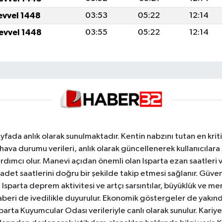
levvel 1448
03:53
05:22
12:14
levvel 1448
03:55
05:22
12:14
yfada anlık olarak sunulmaktadır. Kentin nabzını tutan en kriti
va durumu verileri, anlık olarak güncellenerek kullanıcılara
dımcı olur. Manevi açıdan önemli olan Isparta ezan saatleri ve
badet saatlerini doğru bir şekilde takip etmesi sağlanır. Güven
sparta deprem aktivitesi ve artçı sarsıntılar, büyüklük ve merk
aberi de ivedilikle duyurulur. Ekonomik göstergeler de yakınd
 Isparta Kuyumcular Odası verileriyle canlı olarak sunulur. Kariy