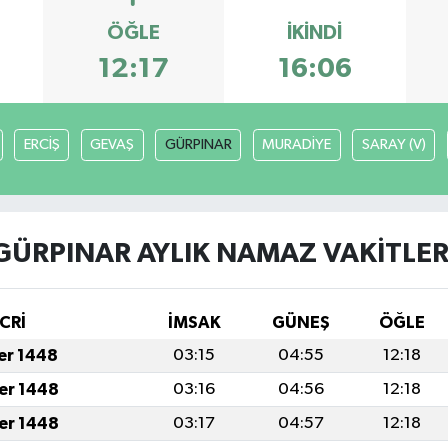
ÖĞLE
İKINDI
12:17
16:06
ERCİŞ
GEVAŞ
GÜRPINAR
MURADİYE
SARAY (V)
GÜRPINAR AYLIK NAMAZ VAKITLER
CRİ
İMSAK
GÜNEŞ
ÖĞLE
fer 1448
03:15
04:55
12:18
fer 1448
03:16
04:56
12:18
fer 1448
03:17
04:57
12:18