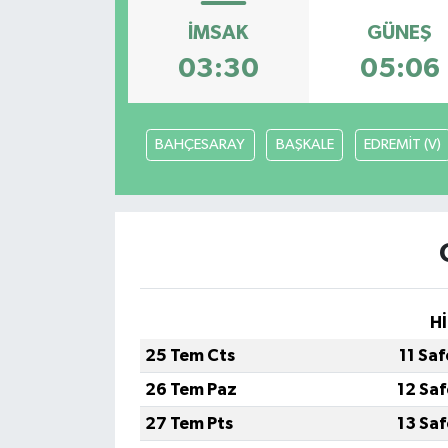
İMSAK
GÜNEŞ
HABERDE İNSAN
03:30
05:06
İlginç
KÜLTÜR SANAT
BAHÇESARAY
BAŞKALE
EDREMİT (V)
MAGAZİN
Oyun
POLİTİKA
Hİ
RESMİ İLANLAR
25 Tem Cts
11 Sa
26 Tem Paz
12 Sa
SAĞLIK
27 Tem Pts
13 Sa
Spor