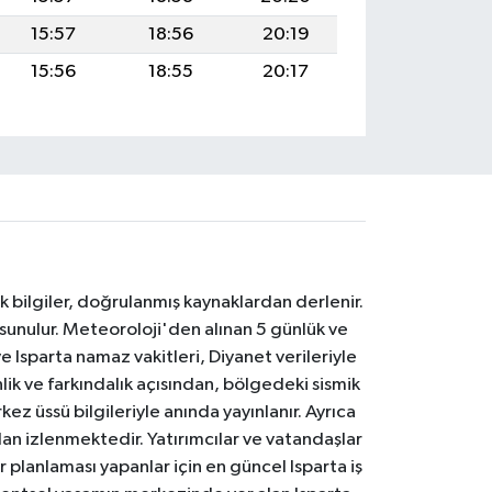
15:57
18:56
20:19
15:56
18:55
20:17
k bilgiler, doğrulanmış kaynaklardan derlenir.
 sunulur. Meteoroloji'den alınan 5 günlük ve
 Isparta namaz vakitleri, Diyanet verileriyle
lik ve farkındalık açısından, bölgedeki sismik
ez üssü bilgileriyle anında yayınlanır. Ayrıca
an izlenmektedir. Yatırımcılar ve vatandaşlar
er planlaması yapanlar için en güncel Isparta iş