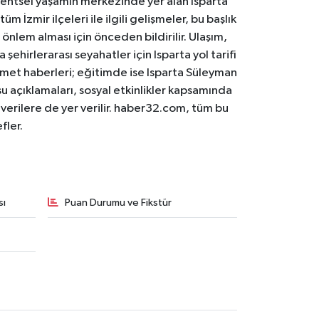
. Kentsel yaşamın merkezinde yer alan Isparta
m İzmir ilçeleri ile ilgili gelişmeler, bu başlık
 önlem alması için önceden bildirilir. Ulaşım,
 şehirlerarası seyahatler için Isparta yol tarifi
 hizmet haberleri; eğitimde ise Isparta Süleyman
osu açıklamaları, sosyal etkinlikler kapsamında
n verilere de yer verilir. haber32.com, tüm bu
fler.
sı
Puan Durumu ve Fikstür