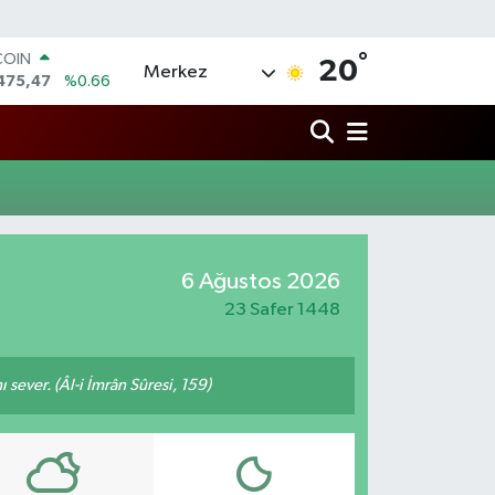
°
COIN
20
Merkez
475,47
%0.66
LAR
5971
%0.05
RO
1336
%0.18
RLİN
2534
%0.22
M ALTIN
8.23
%0.39
6 Ağustos 2026
T100
703
%0
23 Safer 1448
 sever. (Âl-i İmrân Sûresi, 159)