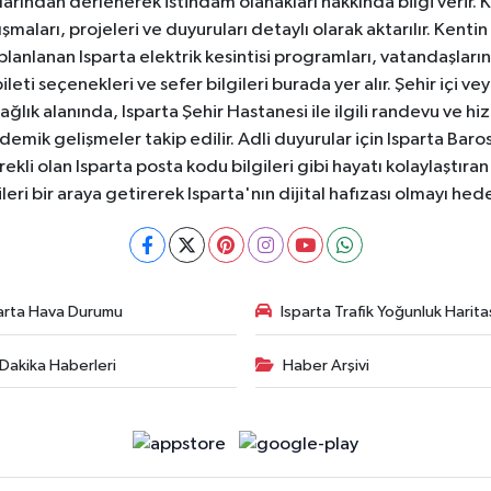
anlarından derlenerek istihdam olanakları hakkında bilgi verir
aları, projeleri ve duyuruları detaylı olarak aktarılır. Kentin tü
 planlanan Isparta elektrik kesintisi programları, vatandaşların
ti seçenekleri ve sefer bilgileri burada yer alır. Şehir içi veya
 Sağlık alanında, Isparta Şehir Hastanesi ile ilgili randevu ve
ademik gelişmeler takip edilir. Adli duyurular için Isparta Bar
ekli olan Isparta posta kodu bilgileri gibi hayatı kolaylaştıra
ileri bir araya getirerek Isparta'nın dijital hafızası olmayı hede
arta Hava Durumu
Isparta Trafik Yoğunluk Harita
Dakika Haberleri
Haber Arşivi