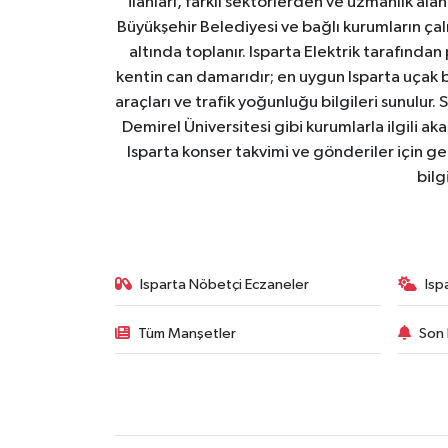
ilanları, farklı sektörlerden ve uzmanlık al
Büyükşehir Belediyesi ve bağlı kurumların çalışm
altında toplanır. Isparta Elektrik tarafından
kentin can damarıdır; en uygun Isparta uçak bile
araçları ve trafik yoğunluğu bilgileri sunulur.
Demirel Üniversitesi gibi kurumlarla ilgili ak
Isparta konser takvimi ve gönderiler için ger
bilg
Isparta Nöbetçi Eczaneler
Isp
Tüm Manşetler
Son 