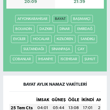
20:09
21:39
Tarihi Yapılarımız
AFYONKARAHİSAR
BAYAT
BAŞMAKÇI
Teknoloji
BOLVADİN
DAZKIRI
DİNAR
EMİRDAĞ
Türkiye
EVCİLER
HOCALAR
KIZILÖREN
SANDIKLI
Yerel
SULTANDAĞI
SİNANPAŞA
ÇAY
ÇOBANLAR
İHSANİYE
İSCEHİSAR
ŞUHUT
İletişim
Künye
BAYAT AYLIK NAMAZ VAKITLERI
İMSAK
GÜNEŞ
ÖĞLE
İKINDI
AKŞA
25 Tem Cts
04:01
05:44
13:08
17:01
20:22