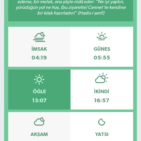
ederse, bir melek, ona şöyle nidâ eder: "Ne iyi yaptın,
yürüdüğün yol ne hoş, (bu ziyaretle) Cennet'te kendine
HABERDE İNSAN
bir köşk hazırladın!" (Hadis-i şerif)
İlginç
KÜLTÜR SANAT
İMSAK
GÜNEŞ
04:19
05:55
MAGAZİN
Oyun
POLİTİKA
ÖĞLE
İKINDI
13:07
16:57
RESMİ İLANLAR
SAĞLIK
AKŞAM
YATSI
Spor