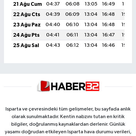
21 Ağu Cum
04:37
06:08
13:05
16:49
19:51
22 Ağu Cts
04:39
06:09
13:04
16:48
19:50
23 Ağu Paz
04:40
06:10
13:04
16:48
19:48
24 Ağu Pts
04:41
06:11
13:04
16:47
19:47
25 Ağu Sal
04:43
06:12
13:04
16:46
19:46
Isparta ve çevresindeki tüm gelişmeler, bu sayfada anlık
olarak sunulmaktadır. Kentin nabzını tutan en kritik
bilgiler, doğrulanmış kaynaklardan derlenir. Günlük
yaşamı doğrudan etkileyen Isparta hava durumu verileri,