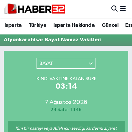
Isparta
Isparta Nöbetçi Eczaneler
Isparta
Türkiye
Isparta Hakkında
Güncel
Es
Isparta Hakkında
Isparta Hava Durumu
Afyonkarahisar Bayat Namaz Vakitleri
Esnaf Diyor ki;
Isparta Trafik Yoğunluk Haritası
BAYAT
ASAYİŞ
Süper Lig Puan Durumu ve Fikstür
İKINDI VAKTINE KALAN SÜRE
BİLİM VE TEKNOLOJİ
Tüm Manşetler
03:13
EĞİTİM
Son Dakika Haberleri
7 Ağustos 2026
24 Safer 1448
GENEL
Haber Arşivi
Güncel
Kim bir hastayı veya Allah için sevdiği kardeşini ziyaret