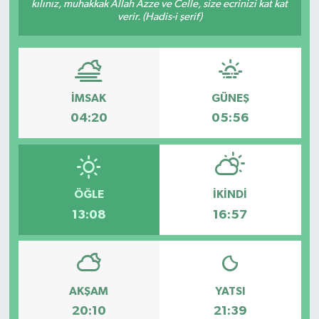
kılınız, muhakkak Allah Azze ve Celle, size ecrinizi kat kat
verir. (Hadis-i şerif)
HABERDE İNSAN
İlginç
KÜLTÜR SANAT
İMSAK
GÜNEŞ
04:20
05:56
MAGAZİN
Oyun
ÖĞLE
İKINDI
POLİTİKA
13:08
16:57
RESMİ İLANLAR
SAĞLIK
AKŞAM
YATSI
20:10
21:39
Spor