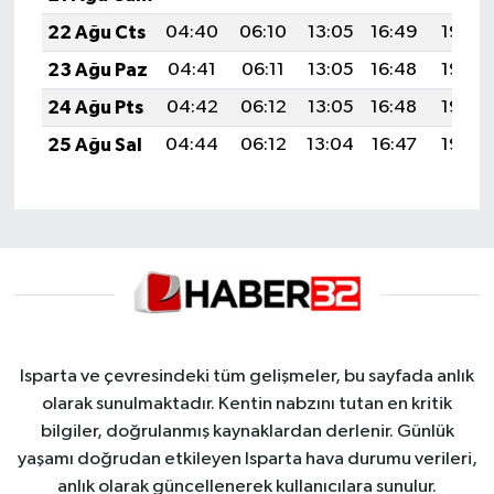
22 Ağu Cts
04:40
06:10
13:05
16:49
19:50
23 Ağu Paz
04:41
06:11
13:05
16:48
19:49
24 Ağu Pts
04:42
06:12
13:05
16:48
19:48
25 Ağu Sal
04:44
06:12
13:04
16:47
19:46
Isparta ve çevresindeki tüm gelişmeler, bu sayfada anlık
olarak sunulmaktadır. Kentin nabzını tutan en kritik
bilgiler, doğrulanmış kaynaklardan derlenir. Günlük
yaşamı doğrudan etkileyen Isparta hava durumu verileri,
anlık olarak güncellenerek kullanıcılara sunulur.