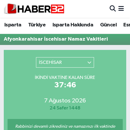
Isparta
Isparta Nöbetçi Eczaneler
Isparta
Türkiye
Isparta Hakkında
Güncel
Es
Isparta Hakkında
Isparta Hava Durumu
Afyonkarahisar İscehisar Namaz Vakitleri
Esnaf Diyor ki;
Isparta Trafik Yoğunluk Haritası
İSCEHİSAR
ASAYİŞ
Süper Lig Puan Durumu ve Fikstür
İKINDI VAKTINE KALAN SÜRE
BİLİM VE TEKNOLOJİ
Tüm Manşetler
37:46
EĞİTİM
Son Dakika Haberleri
7 Ağustos 2026
24 Safer 1448
GENEL
Haber Arşivi
Güncel
Rabbinizi devamlı zikrediniz ve namazınızı ilk vaktinde