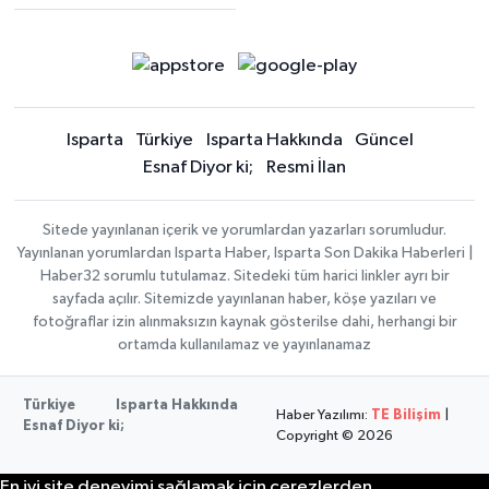
Isparta
Türkiye
Isparta Hakkında
Güncel
Esnaf Diyor ki;
Resmi İlan
Sitede yayınlanan içerik ve yorumlardan yazarları sorumludur.
Yayınlanan yorumlardan Isparta Haber, Isparta Son Dakika Haberleri |
Haber32 sorumlu tutulamaz. Sitedeki tüm harici linkler ayrı bir
sayfada açılır. Sitemizde yayınlanan haber, köşe yazıları ve
fotoğraflar izin alınmaksızın kaynak gösterilse dahi, herhangi bir
ortamda kullanılamaz ve yayınlanamaz
Türkiye
Isparta Hakkında
Haber Yazılımı:
TE Bilişim
|
Esnaf Diyor ki;
Copyright © 2026
En iyi site deneyimi sağlamak için çerezlerden