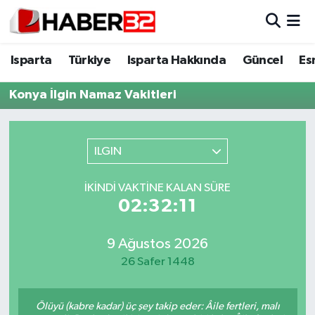
Isparta
Isparta Nöbetçi Eczaneler
Isparta
Türkiye
Isparta Hakkında
Güncel
Es
Isparta Hakkında
Isparta Hava Durumu
Konya İlgin Namaz Vakitleri
Esnaf Diyor ki;
Isparta Trafik Yoğunluk Haritası
ILGIN
ASAYİŞ
Süper Lig Puan Durumu ve Fikstür
İKINDI VAKTINE KALAN SÜRE
BİLİM VE TEKNOLOJİ
Tüm Manşetler
02:32:10
EĞİTİM
Son Dakika Haberleri
9 Ağustos 2026
26 Safer 1448
GENEL
Haber Arşivi
Güncel
Ölüyü (kabre kadar) üç şey takip eder: Âile fertleri, malı