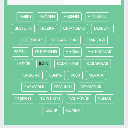
Tarihi Yapılarımız
AHIRLI
AKÖREN
AKŞEHİR
ALTINEKİN
Teknoloji
BEYŞEHİR
BOZKIR
CİHANBEYLİ
DERBENT
DEREBUCAK
DOĞANHİSAR
EMİRGAZİ
Türkiye
EREĞLİ
GÜNEYSINIR
HADİM
HALKAPINAR
Yerel
HÜYÜK
ILGIN
KADINHANI
KARAPINAR
İletişim
KARATAY
KONYA
KULU
MERAM
Künye
SARAYÖNÜ
SELÇUKLU
SEYDİŞEHİR
TAŞKENT
TUZLUKÇU
YALIHÜYÜK
YUNAK
ÇELTİK
ÇUMRA