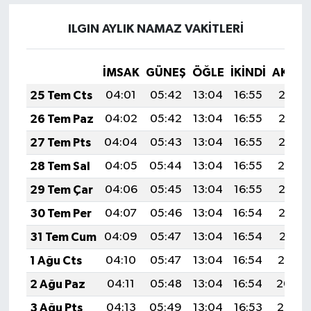
ILGIN AYLIK NAMAZ VAKITLERI
İMSAK
GÜNEŞ
ÖĞLE
İKINDI
AKŞA
25 Tem Cts
04:01
05:42
13:04
16:55
20:16
26 Tem Paz
04:02
05:42
13:04
16:55
20:15
27 Tem Pts
04:04
05:43
13:04
16:55
20:15
28 Tem Sal
04:05
05:44
13:04
16:55
20:14
29 Tem Çar
04:06
05:45
13:04
16:55
20:13
30 Tem Per
04:07
05:46
13:04
16:54
20:12
31 Tem Cum
04:09
05:47
13:04
16:54
20:11
1 Ağu Cts
04:10
05:47
13:04
16:54
20:10
2 Ağu Paz
04:11
05:48
13:04
16:54
20:09
3 Ağu Pts
04:13
05:49
13:04
16:53
20:08