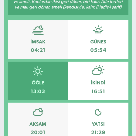
ve ameli. Bunlardan ikisi geri döner, biri kalır: Âile fertleri
ve malı geri döner, ameli (kendisiyle) kalır. (Hadis-i şerif)
HABERDE İNSAN
İlginç
KÜLTÜR SANAT
İMSAK
GÜNEŞ
04:21
05:54
MAGAZİN
Oyun
ÖĞLE
İKINDI
POLİTİKA
13:03
16:51
RESMİ İLANLAR
SAĞLIK
AKŞAM
YATSI
20:01
21:29
Spor