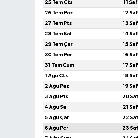
25 Tem Cts
11 Sa
26 Tem Paz
12 Sa
Tarihi Yapılarımız
27 Tem Pts
13 Sa
Teknoloji
28 Tem Sal
14 Sa
29 Tem Çar
15 Sa
Türkiye
30 Tem Per
16 Sa
Yerel
31 Tem Cum
17 Sa
1 Ağu Cts
18 Sa
İletişim
2 Ağu Paz
19 Sa
Künye
3 Ağu Pts
20 Sa
4 Ağu Sal
21 Sa
5 Ağu Çar
22 Sa
6 Ağu Per
23 Sa