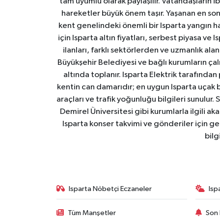
tam uyumlu olarak paylaşılır. Vatandaşların i
hareketler büyük önem taşır. Yaşanan en son I
kent genelindeki önemli bir Isparta yangın h
için Isparta altın fiyatları, serbest piyasa ve
ilanları, farklı sektörlerden ve uzmanlık al
Büyükşehir Belediyesi ve bağlı kurumların çalışm
altında toplanır. Isparta Elektrik tarafından
kentin can damarıdır; en uygun Isparta uçak bile
araçları ve trafik yoğunluğu bilgileri sunulur.
Demirel Üniversitesi gibi kurumlarla ilgili ak
Isparta konser takvimi ve gönderiler için ger
bilg
Isparta Nöbetçi Eczaneler
Isp
Tüm Manşetler
Son 