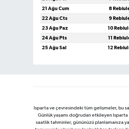
21 Ağu Cum
8 Rebiul
22 Ağu Cts
9 Rebiul
23 Ağu Paz
10 Rebiu
24 Ağu Pts
11 Rebiu
25 Ağu Sal
12 Rebiu
Isparta ve çevresindeki tüm gelişmeler, bu sa
Günlük yaşamı doğrudan etkileyen Isparta ha
saatlik tahminler, gününüzü planlamanıza yar