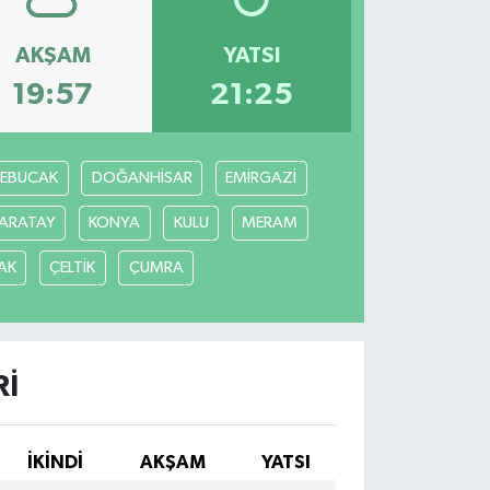
AKŞAM
YATSI
19:57
21:25
REBUCAK
DOĞANHİSAR
EMİRGAZİ
ARATAY
KONYA
KULU
MERAM
AK
ÇELTİK
ÇUMRA
RI
İKINDI
AKŞAM
YATSI