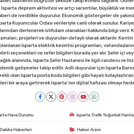
badet saatlerini doğru bir şekilde takip etmesi sağlanır. Güven
sparta deprem aktivitesi ve artçı sarsıntılar, büyüklük ve merk
aberi de ivedilikle duyurulur. Ekonomik göstergeler de yakınd
 Isparta Kuyumcular Odası verileriyle canlı olarak sunulur. Kariy
anlarından derlenerek istihdam olanakları hakkında bilgi verir
aları, projeleri ve duyuruları detaylı olarak aktarılır. Kentin tü
 planlanan Isparta elektrik kesintisi programları, vatandaşların
ti seçenekleri ve sefer bilgileri burada yer alır. Şehir içi veya
 Sağlık alanında, Isparta Şehir Hastanesi ile ilgili randevu ve
ademik gelişmeler takip edilir. Adli duyurular için Isparta Bar
ekli olan Isparta posta kodu bilgileri gibi hayatı kolaylaştıra
ileri bir araya getirerek Isparta'nın dijital hafızası olmayı hede
arta Hava Durumu
Isparta Trafik Yoğunluk Harita
Dakika Haberleri
Haber Arşivi