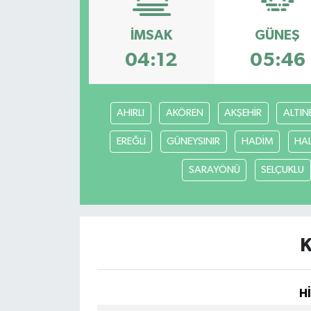
HABERDE İNSAN
İMSAK
GÜNEŞ
04:12
05:46
İlginç
KÜLTÜR SANAT
AHIRLI
AKÖREN
AKŞEHİR
ALTIN
MAGAZİN
EREĞLİ
GÜNEYSINIR
HADİM
HA
Oyun
SARAYÖNÜ
SELÇUKLU
POLİTİKA
RESMİ İLANLAR
K
SAĞLIK
H
Spor