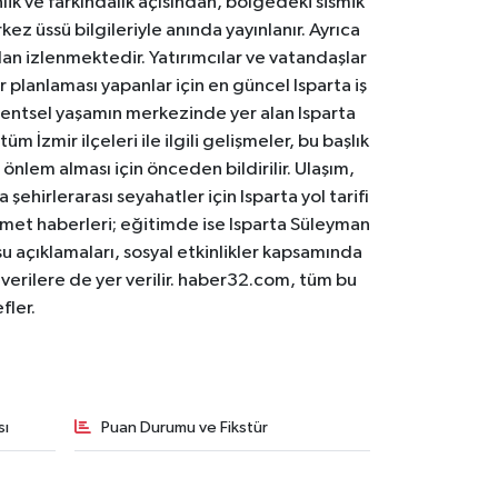
lik ve farkındalık açısından, bölgedeki sismik
ez üssü bilgileriyle anında yayınlanır. Ayrıca
an izlenmektedir. Yatırımcılar ve vatandaşlar
er planlaması yapanlar için en güncel Isparta iş
. Kentsel yaşamın merkezinde yer alan Isparta
m İzmir ilçeleri ile ilgili gelişmeler, bu başlık
 önlem alması için önceden bildirilir. Ulaşım,
 şehirlerarası seyahatler için Isparta yol tarifi
 hizmet haberleri; eğitimde ise Isparta Süleyman
osu açıklamaları, sosyal etkinlikler kapsamında
n verilere de yer verilir. haber32.com, tüm bu
fler.
sı
Puan Durumu ve Fikstür