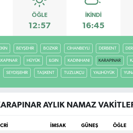
ÖĞLE
İKINDI
12:57
16:45
EKİN
BEYŞEHİR
BOZKIR
CİHANBEYLİ
DERBENT
DE
LKAPINAR
HÜYÜK
ILGIN
KADINHANI
KARAPINAR
K
SEYDİŞEHİR
TAŞKENT
TUZLUKÇU
YALIHÜYÜK
YUN
ARAPINAR AYLIK NAMAZ VAKITLE
İCRİ
İMSAK
GÜNEŞ
ÖĞLE