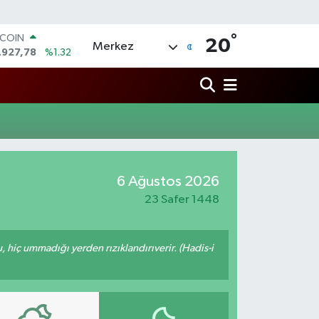
°
TCOIN
20
Merkez
.927,78
%1.32
LAR
,5894
%0.08
RO
,0398
%-0.02
ERLİN
,1581
%0.16
AM ALTIN
08.83
%4.44
6 Ağustos 2026
ST100
.703
%11
23 Safer 1448
u, hiç ummadığı yerden rızıklandırıverir. (Hadis-i