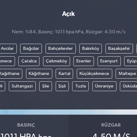
Açık
Nem: %84, Basınç: 1011 hpa hPa, Rüzgar: 4.50 m/s
Avcılar
Bağcılar
Bahçelievler
Bakırköy
Başakşehir
kmece
Çatalca
Çekmeköy
Esenler
Esenyurt
Eyüp
Kağıthane
Kâğıthane
Kartal
Küçükçekmece
Maltepe
li
Sultangazi
Şile
Şişli
Tuzla
Ümraniye
Üsküda
BASINÇ
RÜZGAR