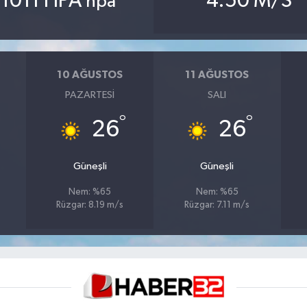
1011 HPA
4.50 M/S
hpa
10 AĞUSTOS
11 AĞUSTOS
PAZARTESI
SALI
°
°
26
26
Güneşli
Güneşli
Nem: %65
Nem: %65
Rüzgar: 8.19 m/s
Rüzgar: 7.11 m/s