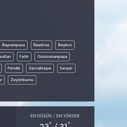
Bayrampaşa
Beşiktaş
Beykoz
sultan
Fatih
Gaziosmanpaşa
Pendik
Sancaktepe
Sarıyer
r
Zeytinburnu
EN DÜŞÜK / EN YÜKSEK
°
°