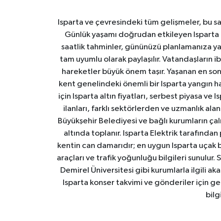
Isparta ve çevresindeki tüm gelişmeler, bu sa
Günlük yaşamı doğrudan etkileyen Isparta ha
saatlik tahminler, gününüzü planlamanıza yar
tam uyumlu olarak paylaşılır. Vatandaşların i
hareketler büyük önem taşır. Yaşanan en son I
kent genelindeki önemli bir Isparta yangın h
için Isparta altın fiyatları, serbest piyasa ve
ilanları, farklı sektörlerden ve uzmanlık al
Büyükşehir Belediyesi ve bağlı kurumların çalışm
altında toplanır. Isparta Elektrik tarafından
kentin can damarıdır; en uygun Isparta uçak bile
araçları ve trafik yoğunluğu bilgileri sunulur.
Demirel Üniversitesi gibi kurumlarla ilgili ak
Isparta konser takvimi ve gönderiler için ger
bilg