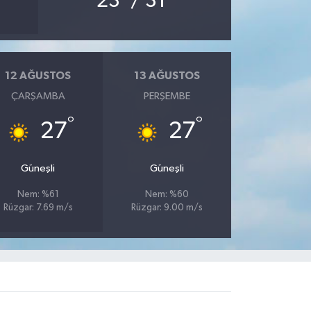
23
/ 31
12 AĞUSTOS
13 AĞUSTOS
ÇARŞAMBA
PERŞEMBE
°
°
27
27
Güneşli
Güneşli
Nem: %61
Nem: %60
Rüzgar: 7.69 m/s
Rüzgar: 9.00 m/s