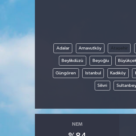
HABERDE İNSAN
İlginç
KÜLTÜR SANAT
Adalar
Arnavutköy
Ataşehir
MAGAZİN
Beylikdüzü
Beyoğlu
Büyükçe
Oyun
Güngören
Istanbul
Kadıköy
Silivri
Sultanbey
POLİTİKA
RESMİ İLANLAR
SAĞLIK
NEM
Spor