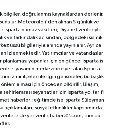
k bilgiler, doğrulanmış kaynaklardan derlenir.
 sunulur. Meteoroloji'den alınan 5 günlük ve
 Isparta namaz vakitleri, Diyanet verileriyle
lik ve farkındalık açısından, bölgedeki sismik
ez üssü bilgileriyle anında yayınlanır. Ayrıca
an izlenmektedir. Yatırımcılar ve vatandaşlar
er planlaması yapanlar için en güncel Isparta iş
. Kentsel yaşamın merkezinde yer alan Isparta
m İzmir ilçeleri ile ilgili gelişmeler, bu başlık
 önlem alması için önceden bildirilir. Ulaşım,
 şehirlerarası seyahatler için Isparta yol tarifi
 hizmet haberleri; eğitimde ise Isparta Süleyman
osu açıklamaları, sosyal etkinlikler kapsamında
n verilere de yer verilir. haber32.com, tüm bu
fler.