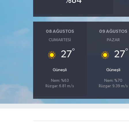
%84
Tarihi Yapılarımız
Teknoloji
08 AĞUSTOS
09 AĞUSTOS
CUMARTESI
PAZAR
Türkiye
°
°
27
27
Yerel
Güneşli
Güneşli
İletişim
Nem: %63
Nem: %70
Rüzgar: 6.81 m/s
Rüzgar: 9.39 m/s
Künye