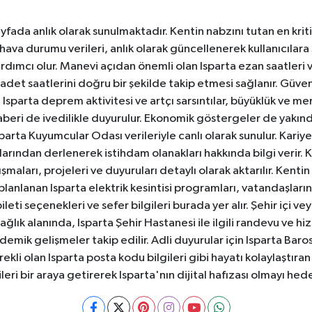
yfada anlık olarak sunulmaktadır. Kentin nabzını tutan en kriti
va durumu verileri, anlık olarak güncellenerek kullanıcılara
dımcı olur. Manevi açıdan önemli olan Isparta ezan saatleri ve
badet saatlerini doğru bir şekilde takip etmesi sağlanır. Güven
sparta deprem aktivitesi ve artçı sarsıntılar, büyüklük ve merk
aberi de ivedilikle duyurulur. Ekonomik göstergeler de yakınd
 Isparta Kuyumcular Odası verileriyle canlı olarak sunulur. Kariy
anlarından derlenerek istihdam olanakları hakkında bilgi verir
aları, projeleri ve duyuruları detaylı olarak aktarılır. Kentin tü
 planlanan Isparta elektrik kesintisi programları, vatandaşların
ti seçenekleri ve sefer bilgileri burada yer alır. Şehir içi veya
 Sağlık alanında, Isparta Şehir Hastanesi ile ilgili randevu ve
ademik gelişmeler takip edilir. Adli duyurular için Isparta Bar
ekli olan Isparta posta kodu bilgileri gibi hayatı kolaylaştıra
ileri bir araya getirerek Isparta'nın dijital hafızası olmayı hede