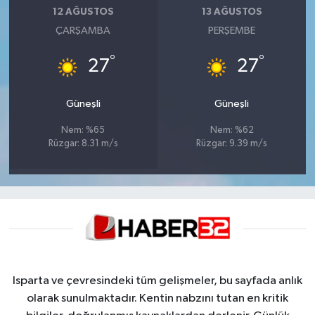
12 AĞUSTOS
13 AĞUSTOS
ÇARŞAMBA
PERŞEMBE
°
°
27
27
Güneşli
Güneşli
Nem: %65
Nem: %62
Rüzgar: 8.31 m/s
Rüzgar: 9.39 m/s
Isparta ve çevresindeki tüm gelişmeler, bu sayfada anlık
olarak sunulmaktadır. Kentin nabzını tutan en kritik