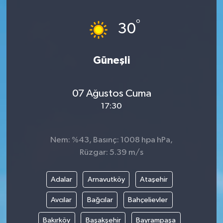
HABERDE İNSAN
°
30
İlginç
Güneşli
KÜLTÜR SANAT
07 Ağustos Cuma
MAGAZİN
17:30
Oyun
Nem: %43, Basınç: 1008 hpa hPa,
POLİTİKA
Rüzgar: 5.39 m/s
RESMİ İLANLAR
Adalar
Arnavutköy
Ataşehir
SAĞLIK
Avcılar
Bağcılar
Bahçelievler
Bakırköy
Başakşehir
Bayrampaşa
Spor