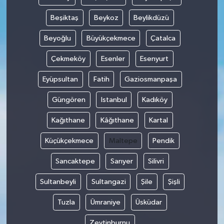
Beşiktaş
Beykoz
Beylikdüzü
Tarihi Yapılarımız
Beyoğlu
Büyükçekmece
Çatalca
Teknoloji
Çekmeköy
Esenler
Esenyurt
Türkiye
Eyüpsultan
Fatih
Gaziosmanpaşa
Yerel
Güngören
Istanbul
Kadıköy
Kağıthane
Kâğıthane
Kartal
İletişim
Küçükçekmece
Maltepe
Pendik
Künye
Sancaktepe
Sarıyer
Silivri
Sultanbeyli
Sultangazi
Şile
Şişli
Tuzla
Ümraniye
Üsküdar
Zeytinburnu