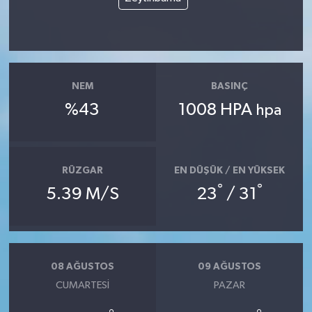
NEM
BASINÇ
%43
1008 HPA
hpa
RÜZGAR
EN DÜŞÜK / EN YÜKSEK
°
°
5.39 M/S
23
/ 31
08 AĞUSTOS
09 AĞUSTOS
CUMARTESI
PAZAR