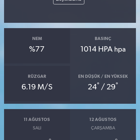
NEM
BASINÇ
%77
1014 HPA
hpa
RÜZGAR
EN DÜŞÜK / EN YÜKSEK
°
°
6.19 M/S
24
/ 29
11 AĞUSTOS
12 AĞUSTOS
SALI
ÇARŞAMBA