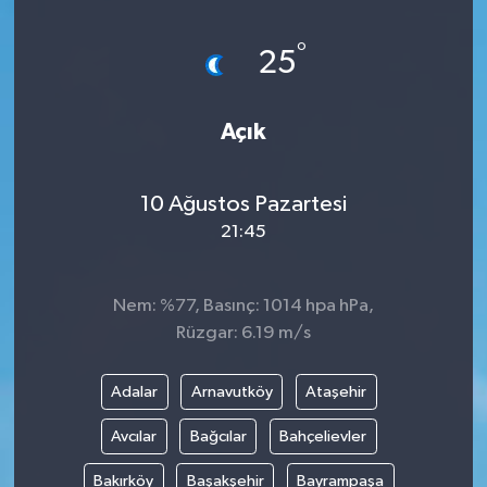
HABERDE İNSAN
°
25
İlginç
Açık
KÜLTÜR SANAT
10 Ağustos Pazartesi
MAGAZİN
21:45
Oyun
Nem: %77, Basınç: 1014 hpa hPa,
POLİTİKA
Rüzgar: 6.19 m/s
RESMİ İLANLAR
Adalar
Arnavutköy
Ataşehir
SAĞLIK
Avcılar
Bağcılar
Bahçelievler
Bakırköy
Başakşehir
Bayrampaşa
Spor