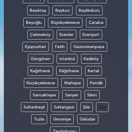
Beşiktaş
Beykoz
Beylikdüzü
Tarihi Yapılarımız
Beyoğlu
Büyükçekmece
Çatalca
Teknoloji
Çekmeköy
Esenler
Esenyurt
Türkiye
Eyüpsultan
Fatih
Gaziosmanpaşa
Yerel
Güngören
Istanbul
Kadıköy
Kağıthane
Kâğıthane
Kartal
İletişim
Küçükçekmece
Maltepe
Pendik
Künye
Sancaktepe
Sarıyer
Silivri
Sultanbeyli
Sultangazi
Şile
Şişli
Tuzla
Ümraniye
Üsküdar
Zeytinburnu