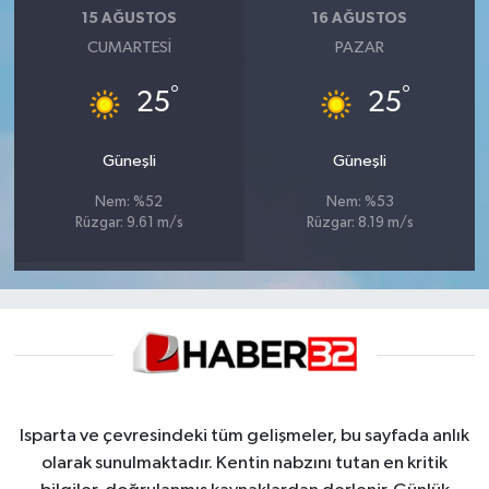
15 AĞUSTOS
16 AĞUSTOS
CUMARTESI
PAZAR
°
°
25
25
Güneşli
Güneşli
Nem: %52
Nem: %53
Rüzgar: 9.61 m/s
Rüzgar: 8.19 m/s
Isparta ve çevresindeki tüm gelişmeler, bu sayfada anlık
olarak sunulmaktadır. Kentin nabzını tutan en kritik