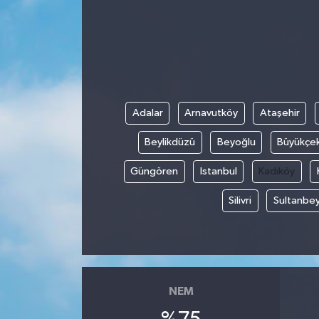
HABERDE İNSAN
İlginç
KÜLTÜR SANAT
Adalar
Arnavutköy
Ataşehir
MAGAZİN
Beylikdüzü
Beyoğlu
Büyükçe
Oyun
Güngören
Istanbul
Kadıköy
Silivri
Sultanbey
POLİTİKA
RESMİ İLANLAR
SAĞLIK
NEM
Spor