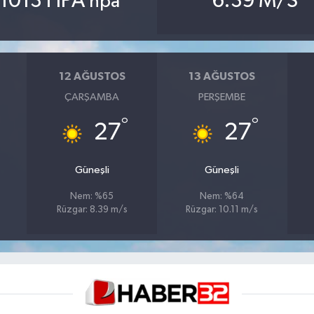
1013 HPA
6.39 M/S
hpa
12 AĞUSTOS
13 AĞUSTOS
ÇARŞAMBA
PERŞEMBE
°
°
27
27
Güneşli
Güneşli
Nem: %65
Nem: %64
Rüzgar: 8.39 m/s
Rüzgar: 10.11 m/s