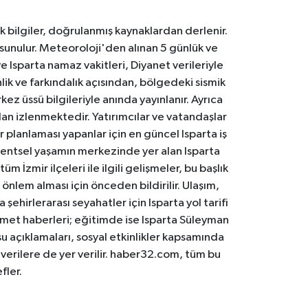
k bilgiler, doğrulanmış kaynaklardan derlenir.
 sunulur. Meteoroloji'den alınan 5 günlük ve
 Isparta namaz vakitleri, Diyanet verileriyle
lik ve farkındalık açısından, bölgedeki sismik
ez üssü bilgileriyle anında yayınlanır. Ayrıca
an izlenmektedir. Yatırımcılar ve vatandaşlar
er planlaması yapanlar için en güncel Isparta iş
. Kentsel yaşamın merkezinde yer alan Isparta
m İzmir ilçeleri ile ilgili gelişmeler, bu başlık
 önlem alması için önceden bildirilir. Ulaşım,
 şehirlerarası seyahatler için Isparta yol tarifi
 hizmet haberleri; eğitimde ise Isparta Süleyman
osu açıklamaları, sosyal etkinlikler kapsamında
n verilere de yer verilir. haber32.com, tüm bu
fler.