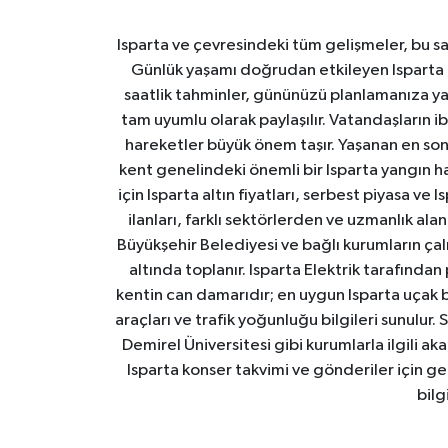
Isparta ve çevresindeki tüm gelişmeler, bu sa
Günlük yaşamı doğrudan etkileyen Isparta ha
saatlik tahminler, gününüzü planlamanıza yar
tam uyumlu olarak paylaşılır. Vatandaşların i
hareketler büyük önem taşır. Yaşanan en son I
kent genelindeki önemli bir Isparta yangın h
için Isparta altın fiyatları, serbest piyasa ve
ilanları, farklı sektörlerden ve uzmanlık al
Büyükşehir Belediyesi ve bağlı kurumların çalışm
altında toplanır. Isparta Elektrik tarafından
kentin can damarıdır; en uygun Isparta uçak bile
araçları ve trafik yoğunluğu bilgileri sunulur.
Demirel Üniversitesi gibi kurumlarla ilgili ak
Isparta konser takvimi ve gönderiler için ger
bilg