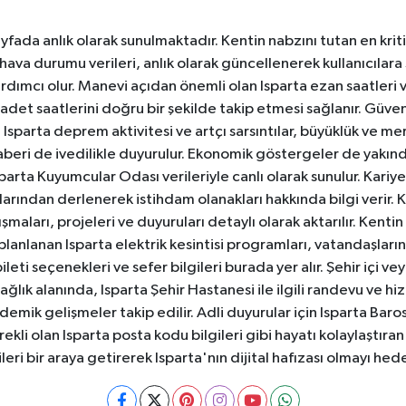
yfada anlık olarak sunulmaktadır. Kentin nabzını tutan en kriti
va durumu verileri, anlık olarak güncellenerek kullanıcılara
dımcı olur. Manevi açıdan önemli olan Isparta ezan saatleri ve
badet saatlerini doğru bir şekilde takip etmesi sağlanır. Güven
sparta deprem aktivitesi ve artçı sarsıntılar, büyüklük ve merk
aberi de ivedilikle duyurulur. Ekonomik göstergeler de yakınd
 Isparta Kuyumcular Odası verileriyle canlı olarak sunulur. Kariy
anlarından derlenerek istihdam olanakları hakkında bilgi verir
aları, projeleri ve duyuruları detaylı olarak aktarılır. Kentin tü
 planlanan Isparta elektrik kesintisi programları, vatandaşların
ti seçenekleri ve sefer bilgileri burada yer alır. Şehir içi veya
 Sağlık alanında, Isparta Şehir Hastanesi ile ilgili randevu ve
ademik gelişmeler takip edilir. Adli duyurular için Isparta Bar
ekli olan Isparta posta kodu bilgileri gibi hayatı kolaylaştıra
ileri bir araya getirerek Isparta'nın dijital hafızası olmayı hede