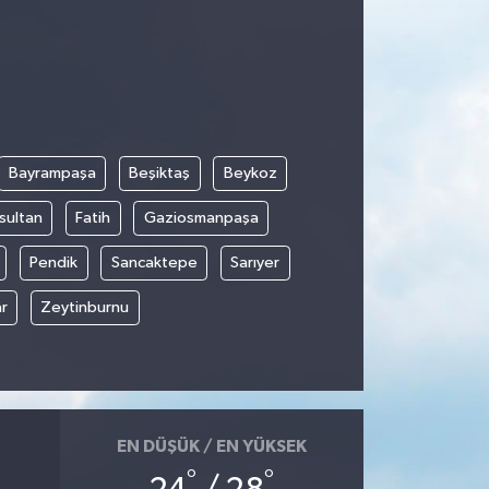
Bayrampaşa
Beşiktaş
Beykoz
sultan
Fatih
Gaziosmanpaşa
Pendik
Sancaktepe
Sarıyer
r
Zeytinburnu
EN DÜŞÜK / EN YÜKSEK
°
°