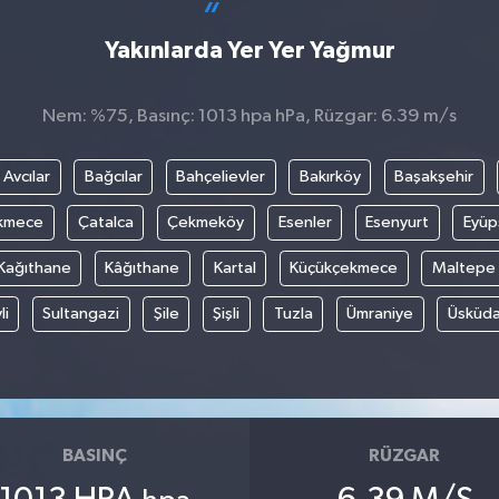
Yakınlarda Yer Yer Yağmur
Nem: %75, Basınç: 1013 hpa hPa, Rüzgar: 6.39 m/s
Avcılar
Bağcılar
Bahçelievler
Bakırköy
Başakşehir
kmece
Çatalca
Çekmeköy
Esenler
Esenyurt
Eyüp
Kağıthane
Kâğıthane
Kartal
Küçükçekmece
Maltepe
li
Sultangazi
Şile
Şişli
Tuzla
Ümraniye
Üsküda
BASINÇ
RÜZGAR