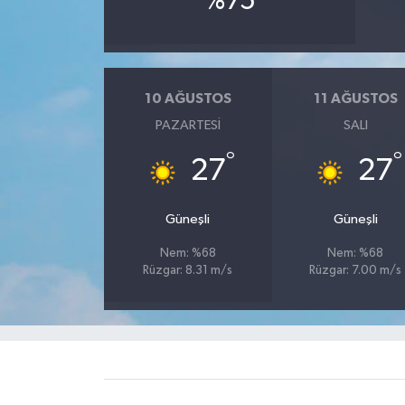
%75
Tarihi Yapılarımız
Teknoloji
10 AĞUSTOS
11 AĞUSTOS
PAZARTESI
SALI
Türkiye
°
°
27
27
Yerel
Güneşli
Güneşli
İletişim
Nem: %68
Nem: %68
Rüzgar: 8.31 m/s
Rüzgar: 7.00 m/s
Künye